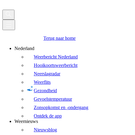
Terug naar home
Nederland
Weerbericht Nederland
Hooikoortsweerbericht
Neerslagradar
Weerflits
Gezondheid
Gevoelstemperatuur
Zonsopkomst en -ondergang
Ontdek de app
Weernieuws
Nieuwsblog