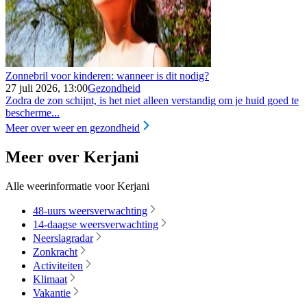
Zonnebril voor kinderen: wanneer is dit nodig?
27 juli 2026, 13:00
Gezondheid
Zodra de zon schijnt, is het niet alleen verstandig om je huid goed te
bescherme...
Meer over weer en gezondheid
Meer over Kerjani
Alle weerinformatie voor Kerjani
48-uurs weersverwachting
14-daagse weersverwachting
Neerslagradar
Zonkracht
Activiteiten
Klimaat
Vakantie