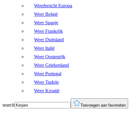
Weerbericht Europa
Weer België
Weer Spanje
Weer Frankrijk
Weer Duitsland
Weer Italië
Weer Oostenrijk
Weer Griekenland
Weer Portugal
Weer Turkije
Weer Kroatië
search
Toevoegen aan favorieten