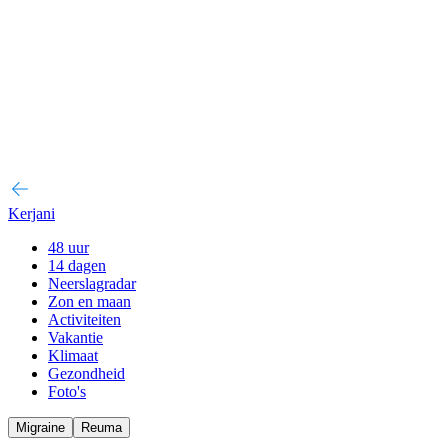
Kerjani
48 uur
14 dagen
Neerslagradar
Zon en maan
Activiteiten
Vakantie
Klimaat
Gezondheid
Foto's
Migraine
Reuma