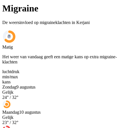
Migraine
De weersinvloed op migraineklachten in Kerjani
Matig
Het weer van vandaag geeft een matige kans op extra migraine-
klachten
luchtdruk
min
/
max
kans
Zondag
9 augustus
Gelijk
24
° /
32
°
Maandag
10 augustus
Gelijk
23
° /
32
°