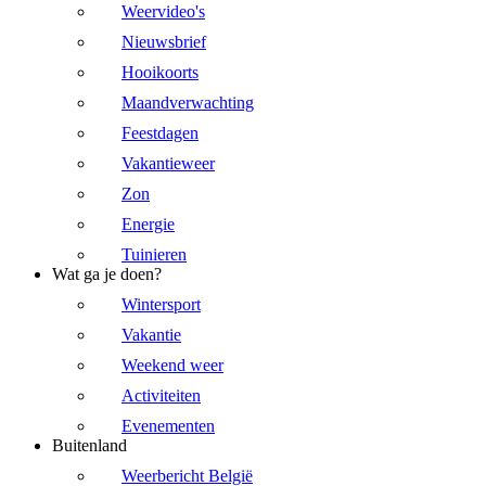
Weervideo's
Nieuwsbrief
Hooikoorts
Maandverwachting
Feestdagen
Vakantieweer
Zon
Energie
Tuinieren
Wat ga je doen?
Wintersport
Vakantie
Weekend weer
Activiteiten
Evenementen
Buitenland
Weerbericht België