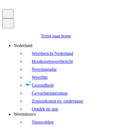
Terug naar home
Nederland
Weerbericht Nederland
Hooikoortsweerbericht
Neerslagradar
Weerflits
Gezondheid
Gevoelstemperatuur
Zonsopkomst en -ondergang
Ontdek de app
Weernieuws
Nieuwsblog