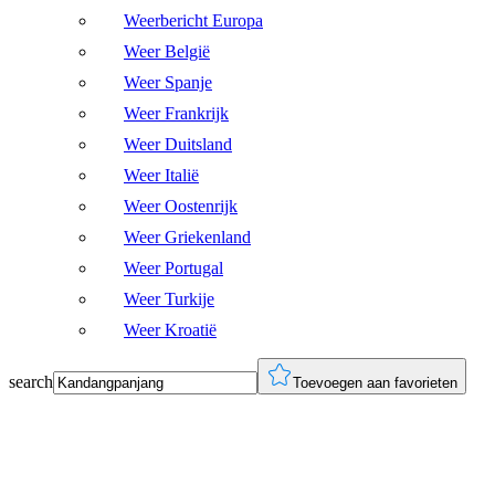
Weerbericht Europa
Weer België
Weer Spanje
Weer Frankrijk
Weer Duitsland
Weer Italië
Weer Oostenrijk
Weer Griekenland
Weer Portugal
Weer Turkije
Weer Kroatië
search
Toevoegen aan favorieten