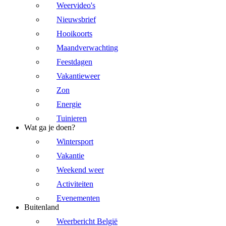
Weervideo's
Nieuwsbrief
Hooikoorts
Maandverwachting
Feestdagen
Vakantieweer
Zon
Energie
Tuinieren
Wat ga je doen?
Wintersport
Vakantie
Weekend weer
Activiteiten
Evenementen
Buitenland
Weerbericht België