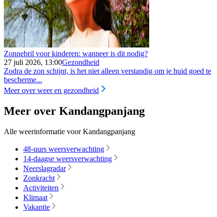
Zonnebril voor kinderen: wanneer is dit nodig?
27 juli 2026, 13:00
Gezondheid
Zodra de zon schijnt, is het niet alleen verstandig om je huid goed te
bescherme...
Meer over weer en gezondheid
Meer over Kandangpanjang
Alle weerinformatie voor Kandangpanjang
48-uurs weersverwachting
14-daagse weersverwachting
Neerslagradar
Zonkracht
Activiteiten
Klimaat
Vakantie