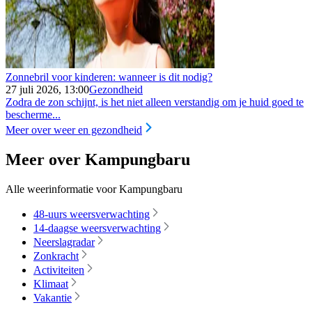
Zonnebril voor kinderen: wanneer is dit nodig?
27 juli 2026, 13:00
Gezondheid
Zodra de zon schijnt, is het niet alleen verstandig om je huid goed te
bescherme...
Meer over weer en gezondheid
Meer over Kampungbaru
Alle weerinformatie voor Kampungbaru
48-uurs weersverwachting
14-daagse weersverwachting
Neerslagradar
Zonkracht
Activiteiten
Klimaat
Vakantie