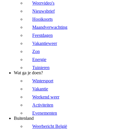
Weervideo's
Nieuwsbrief
Hooikoorts
Maandverwachting
Feestdagen
Vakantieweer
Zon
Energie
Tuinieren
Wat ga je doen?
Wintersport
Vakantie
Weekend weer
Activiteiten
Evenementen
Buitenland
Weerbericht België