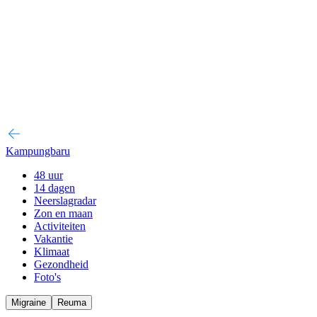
Kampungbaru
48 uur
14 dagen
Neerslagradar
Zon en maan
Activiteiten
Vakantie
Klimaat
Gezondheid
Foto's
Migraine
Reuma