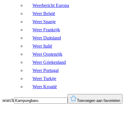
Weerbericht Europa
Weer België
Weer Spanje
Weer Frankrijk
Weer Duitsland
Weer Italië
Weer Oostenrijk
Weer Griekenland
Weer Portugal
Weer Turkije
Weer Kroatië
search
Toevoegen aan favorieten