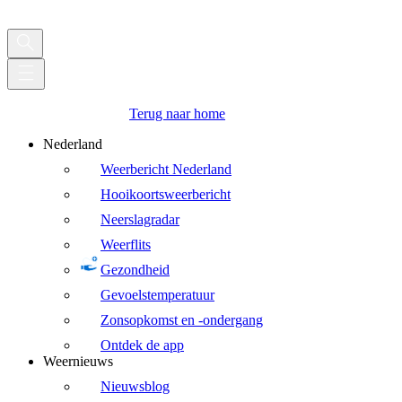
Terug naar home
Nederland
Weerbericht Nederland
Hooikoortsweerbericht
Neerslagradar
Weerflits
Gezondheid
Gevoelstemperatuur
Zonsopkomst en -ondergang
Ontdek de app
Weernieuws
Nieuwsblog