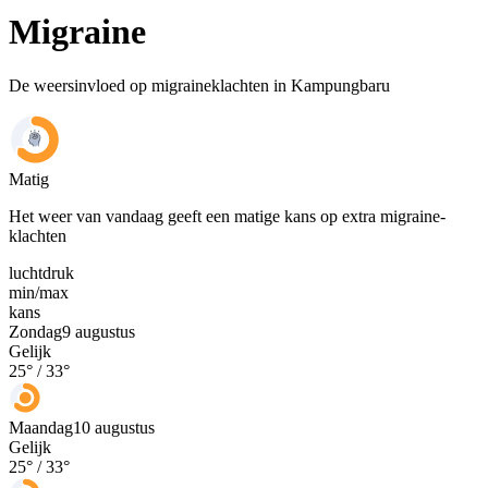
Migraine
De weersinvloed op migraineklachten in Kampungbaru
Matig
Het weer van vandaag geeft een matige kans op extra migraine-
klachten
luchtdruk
min
/
max
kans
Zondag
9 augustus
Gelijk
25
° /
33
°
Maandag
10 augustus
Gelijk
25
° /
33
°