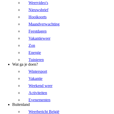
Weervideo's
Nieuwsbrief
Hooikoorts
Maandverwachting
Feestdagen
Vakantieweer
Zon
Energie
Tuinieren
Wat ga je doen?
Wintersport
Vakantie
Weekend weer
Activiteiten
Evenementen
Buitenland
Weerbericht België