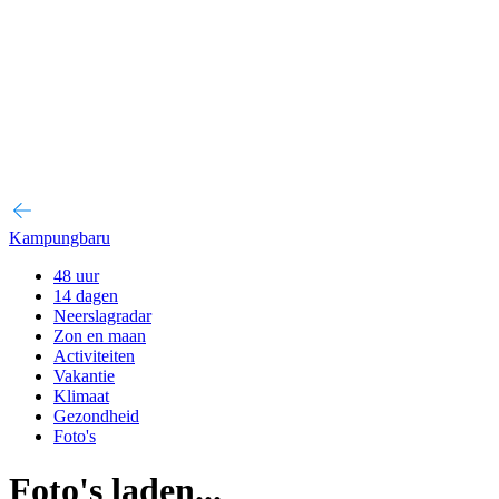
Kampungbaru
48 uur
14 dagen
Neerslagradar
Zon en maan
Activiteiten
Vakantie
Klimaat
Gezondheid
Foto's
Foto's laden...