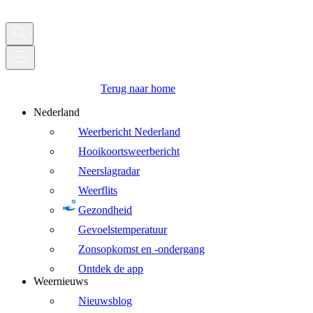
Terug naar home
Nederland
Weerbericht Nederland
Hooikoortsweerbericht
Neerslagradar
Weerflits
Gezondheid
Gevoelstemperatuur
Zonsopkomst en -ondergang
Ontdek de app
Weernieuws
Nieuwsblog