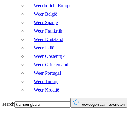
Weerbericht Europa
Weer België
Weer Spanje
Weer Frankrijk
Weer Duitsland
Weer Italië
Weer Oostenrijk
Weer Griekenland
Weer Portugal
Weer Turkije
Weer Kroatië
search
Toevoegen aan favorieten