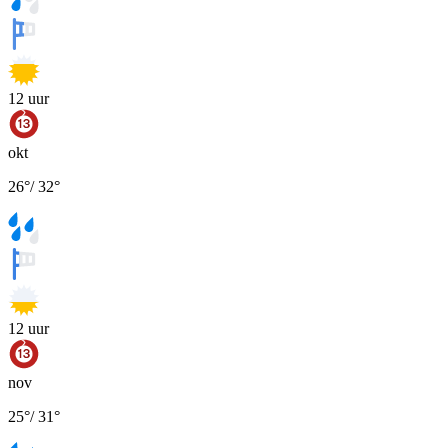
12
uur
okt
26
°
/
32
°
12
uur
nov
25
°
/
31
°