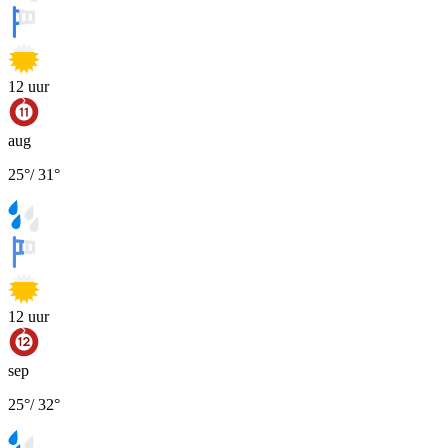
12
uur
aug
25
°
/
31
°
12
uur
sep
25
°
/
32
°