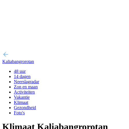
Kaliabangrorotan
48 uur
14 dagen
Neerslagradar
Zon en maan
Activiteiten
Vakantie
Klimaat
Gezondheid
Foto's
Klimaat Kaliabangrorotan