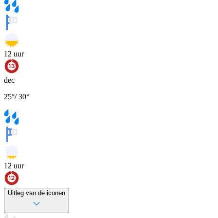
12
uur
dec
25
°
/
30
°
12
uur
Uitleg van de iconen