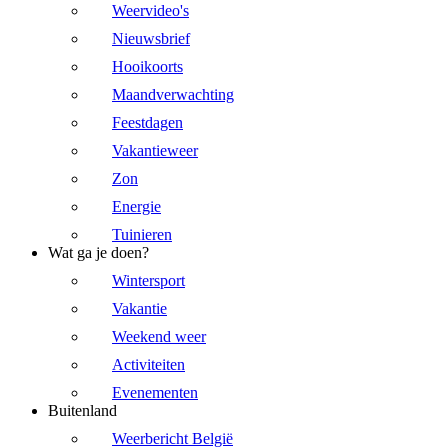
Weervideo's
Nieuwsbrief
Hooikoorts
Maandverwachting
Feestdagen
Vakantieweer
Zon
Energie
Tuinieren
Wat ga je doen?
Wintersport
Vakantie
Weekend weer
Activiteiten
Evenementen
Buitenland
Weerbericht België