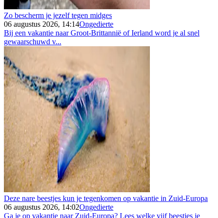
Zo bescherm je jezelf tegen midges
06 augustus 2026, 14:14
Ongedierte
Bij een vakantie naar Groot-Brittannië of Ierland word je al snel
gewaarschuwd v...
Deze nare beestjes kun je tegenkomen op vakantie in Zuid-Europa
06 augustus 2026, 14:02
Ongedierte
Ga je op vakantie naar Zuid-Europa? Lees welke vijf beestjes je