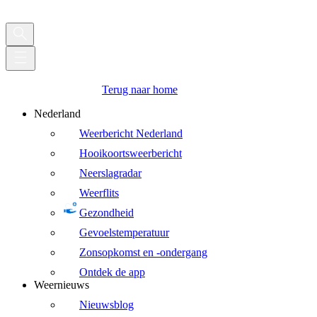
Terug naar home
Nederland
Weerbericht Nederland
Hooikoortsweerbericht
Neerslagradar
Weerflits
Gezondheid
Gevoelstemperatuur
Zonsopkomst en -ondergang
Ontdek de app
Weernieuws
Nieuwsblog