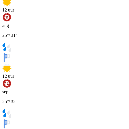
12
uur
aug
25
°
/
31
°
12
uur
sep
25
°
/
32
°