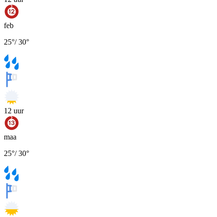
feb
25
°
/
30
°
12
uur
maa
25
°
/
30
°