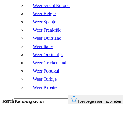
Weerbericht Europa
Weer België
Weer Spanje
Weer Frankrijk
Weer Duitsland
Weer Italië
Weer Oostenrijk
Weer Griekenland
Weer Portugal
Weer Turkije
Weer Kroatië
search
Toevoegen aan favorieten