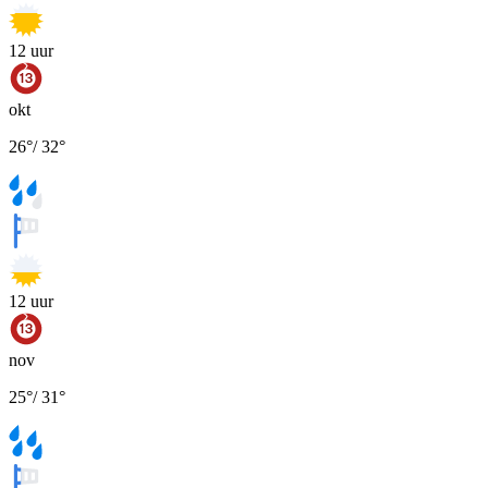
12
uur
okt
26
°
/
32
°
12
uur
nov
25
°
/
31
°