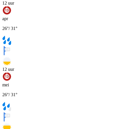
12
uur
apr
26
°
/
31
°
12
uur
mei
26
°
/
31
°