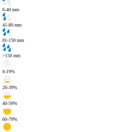
6-40 mm
41-80 mm
81-150 mm
>150 mm
0-19%
20-39%
40-59%
60-79%