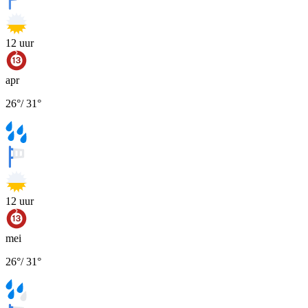
12
uur
apr
26
°
/
31
°
12
uur
mei
26
°
/
31
°