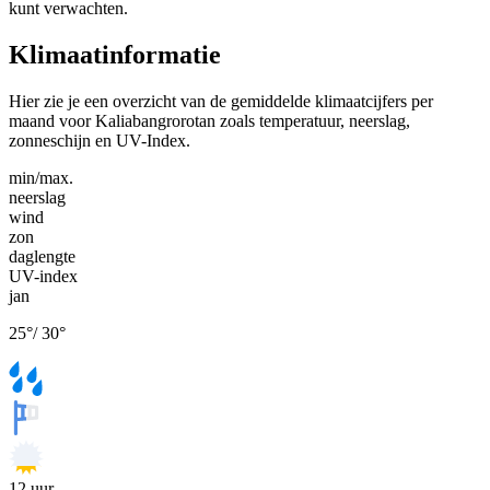
kunt verwachten.
Klimaatinformatie
Hier zie je een overzicht van de gemiddelde klimaatcijfers per
maand voor Kaliabangrorotan zoals temperatuur, neerslag,
zonneschijn en UV-Index.
min/max.
neerslag
wind
zon
daglengte
UV-index
jan
25
°
/
30
°
12
uur