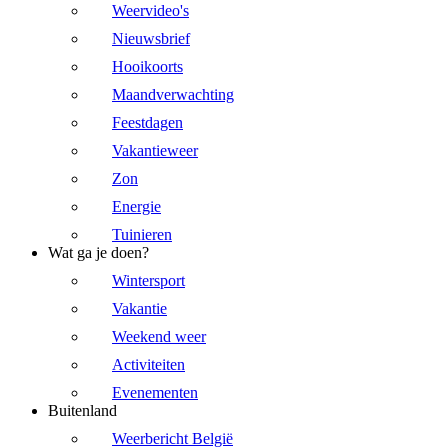
Weervideo's
Nieuwsbrief
Hooikoorts
Maandverwachting
Feestdagen
Vakantieweer
Zon
Energie
Tuinieren
Wat ga je doen?
Wintersport
Vakantie
Weekend weer
Activiteiten
Evenementen
Buitenland
Weerbericht België