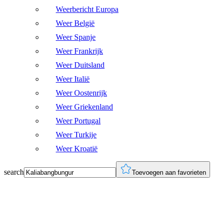
Weerbericht Europa
Weer België
Weer Spanje
Weer Frankrijk
Weer Duitsland
Weer Italië
Weer Oostenrijk
Weer Griekenland
Weer Portugal
Weer Turkije
Weer Kroatië
search
Toevoegen aan favorieten