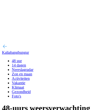
Kaliabangbungur
48 uur
14 dagen
Neerslagradar
Zon en maan
Activiteiten
Vakantie
Klimaat
Gezondheid
Foto's
48-uurs weersverwachting