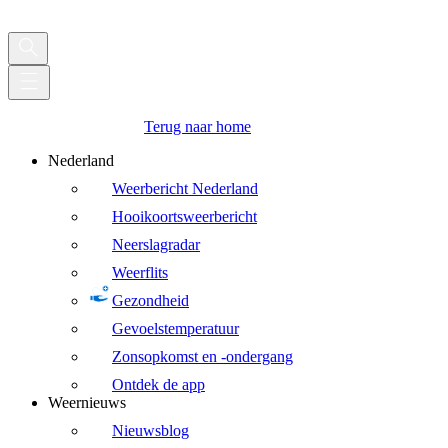
Terug naar home
Nederland
Weerbericht Nederland
Hooikoortsweerbericht
Neerslagradar
Weerflits
Gezondheid
Gevoelstemperatuur
Zonsopkomst en -ondergang
Ontdek de app
Weernieuws
Nieuwsblog