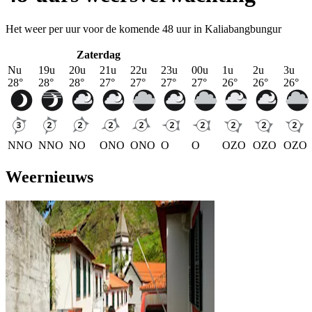
Het weer per uur voor de komende 48 uur in Kaliabangbungur
Zaterdag
Nu
19u
20u
21u
22u
23u
00u
1u
2u
3u
28
°
28
°
28
°
27
°
27
°
27
°
27
°
26
°
26
°
26
°
NNO
NNO
NO
ONO
ONO
O
O
OZO
OZO
OZO
Weernieuws