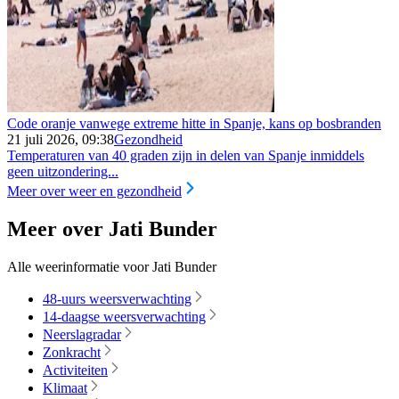
Code oranje vanwege extreme hitte in Spanje, kans op bosbranden
21 juli 2026, 09:38
Gezondheid
Temperaturen van 40 graden zijn in delen van Spanje inmiddels
geen uitzondering...
Meer over weer en gezondheid
Meer over Jati Bunder
Alle weerinformatie voor Jati Bunder
48-uurs weersverwachting
14-daagse weersverwachting
Neerslagradar
Zonkracht
Activiteiten
Klimaat