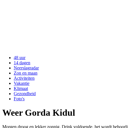
48 uur
14 dagen
Neerslagradar
Zon en maan
Activiteiten
Vakantie
Klimaat
Gezondheid
Foto's
Weer Gorda Kidul
Morgen droog en lekker zonnig. Drink voldoende, het wordt behoorlij