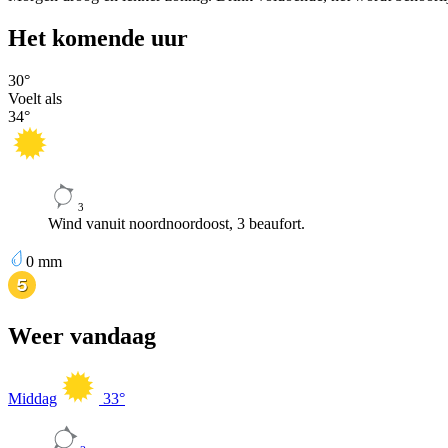
Het komende uur
30
°
Voelt als
34
°
3
Wind vanuit noordnoordoost, 3 beaufort.
0
mm
Weer vandaag
Middag
33
°