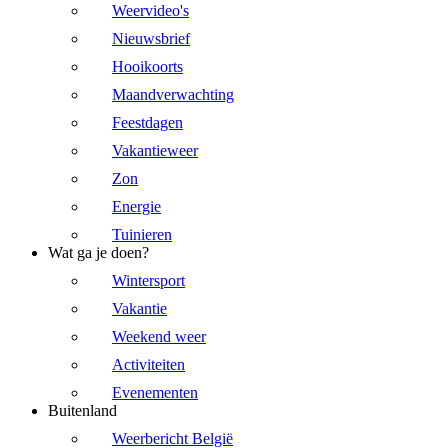
Weervideo's
Nieuwsbrief
Hooikoorts
Maandverwachting
Feestdagen
Vakantieweer
Zon
Energie
Tuinieren
Wat ga je doen?
Wintersport
Vakantie
Weekend weer
Activiteiten
Evenementen
Buitenland
Weerbericht België