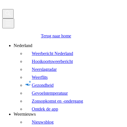
Terug naar home
Nederland
Weerbericht Nederland
Hooikoortsweerbericht
Neerslagradar
Weerflits
Gezondheid
Gevoelstemperatuur
Zonsopkomst en -ondergang
Ontdek de app
Weernieuws
Nieuwsblog