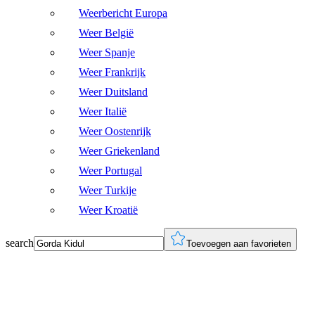
Weerbericht Europa
Weer België
Weer Spanje
Weer Frankrijk
Weer Duitsland
Weer Italië
Weer Oostenrijk
Weer Griekenland
Weer Portugal
Weer Turkije
Weer Kroatië
search
Toevoegen aan favorieten