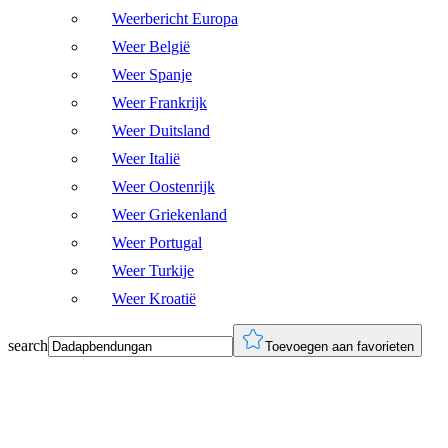
Weerbericht Europa
Weer België
Weer Spanje
Weer Frankrijk
Weer Duitsland
Weer Italië
Weer Oostenrijk
Weer Griekenland
Weer Portugal
Weer Turkije
Weer Kroatië
search
Toevoegen aan favorieten