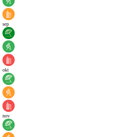
sep
okt
nov