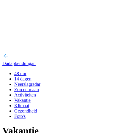
Dadapbendungan
48 uur
14 dagen
Neerslagradar
Zon en maan
Activiteiten
Vakantie
Klimaat
Gezondheid
Foto's
Vakantie