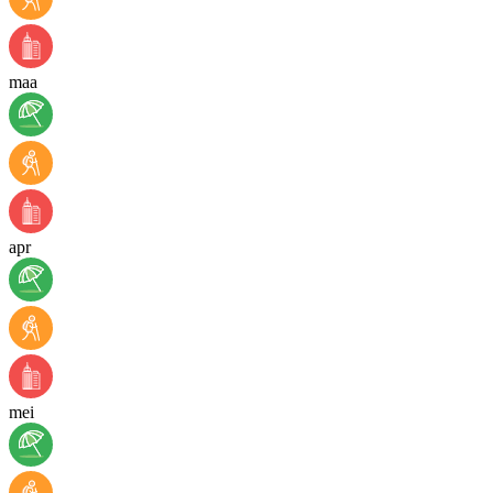
maa
apr
mei