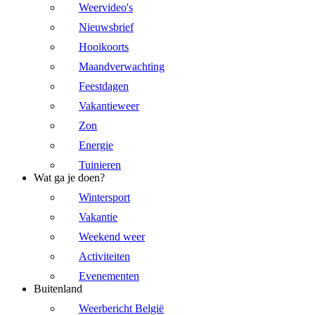
Weervideo's
Nieuwsbrief
Hooikoorts
Maandverwachting
Feestdagen
Vakantieweer
Zon
Energie
Tuinieren
Wat ga je doen?
Wintersport
Vakantie
Weekend weer
Activiteiten
Evenementen
Buitenland
Weerbericht België