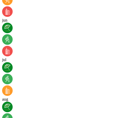
jun
jul
aug