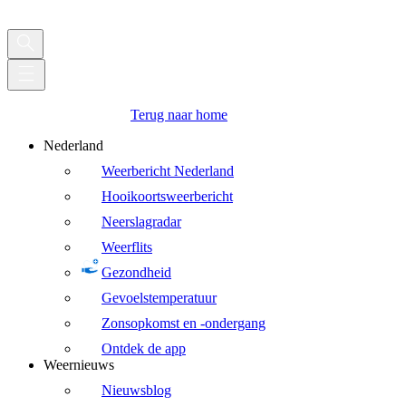
Terug naar home
Nederland
Weerbericht Nederland
Hooikoortsweerbericht
Neerslagradar
Weerflits
Gezondheid
Gevoelstemperatuur
Zonsopkomst en -ondergang
Ontdek de app
Weernieuws
Nieuwsblog