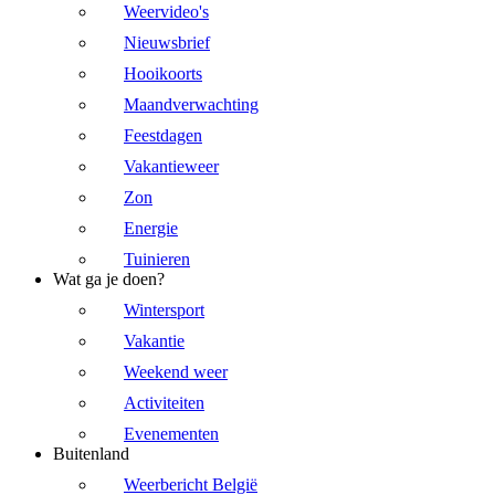
Weervideo's
Nieuwsbrief
Hooikoorts
Maandverwachting
Feestdagen
Vakantieweer
Zon
Energie
Tuinieren
Wat ga je doen?
Wintersport
Vakantie
Weekend weer
Activiteiten
Evenementen
Buitenland
Weerbericht België