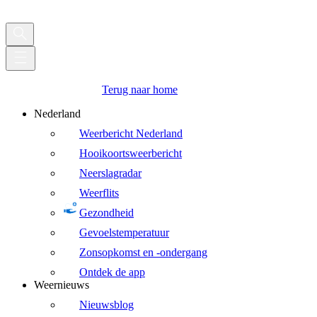
Terug naar home
Nederland
Weerbericht Nederland
Hooikoortsweerbericht
Neerslagradar
Weerflits
Gezondheid
Gevoelstemperatuur
Zonsopkomst en -ondergang
Ontdek de app
Weernieuws
Nieuwsblog