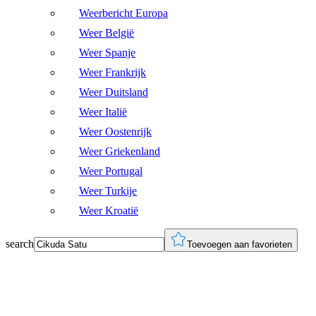
Weerbericht Europa
Weer België
Weer Spanje
Weer Frankrijk
Weer Duitsland
Weer Italië
Weer Oostenrijk
Weer Griekenland
Weer Portugal
Weer Turkije
Weer Kroatië
search
Toevoegen aan favorieten