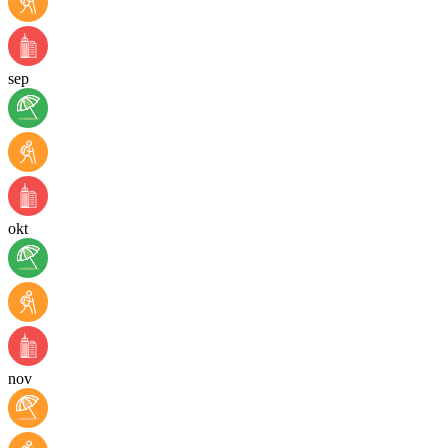
sep
okt
nov