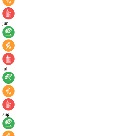
jun
jul
aug