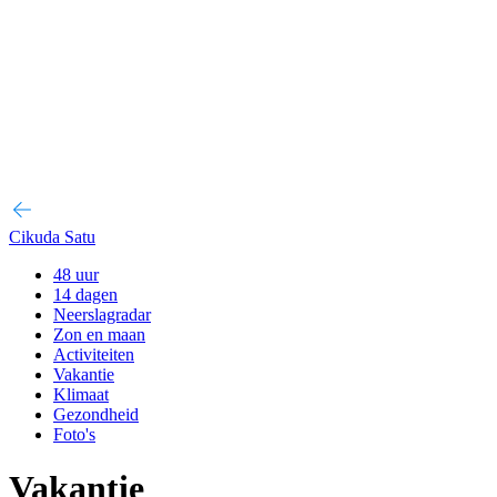
Cikuda Satu
48 uur
14 dagen
Neerslagradar
Zon en maan
Activiteiten
Vakantie
Klimaat
Gezondheid
Foto's
Vakantie