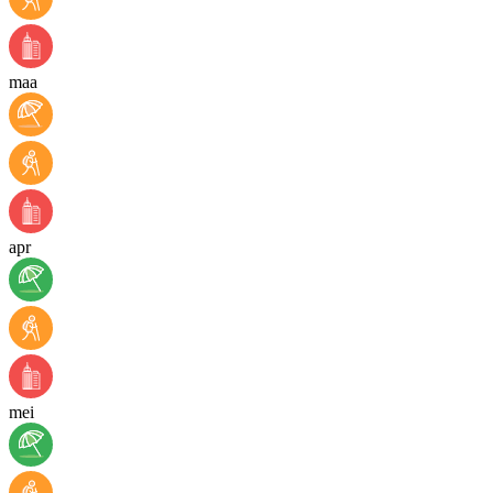
maa
apr
mei