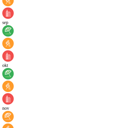
sep
okt
nov