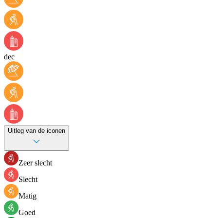
dec
Uitleg van de iconen
Zeer slecht
Slecht
Matig
Goed