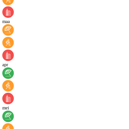
maa
apr
mei