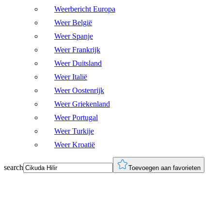
Weerbericht Europa
Weer België
Weer Spanje
Weer Frankrijk
Weer Duitsland
Weer Italië
Weer Oostenrijk
Weer Griekenland
Weer Portugal
Weer Turkije
Weer Kroatië
search
Toevoegen aan favorieten