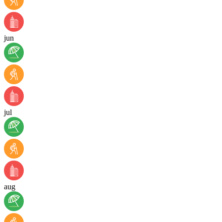
jun
jul
aug