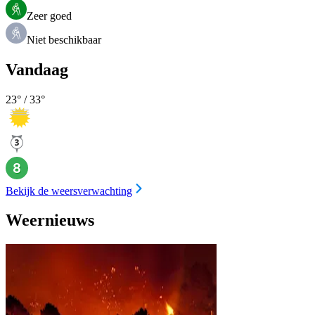
Zeer goed
Niet beschikbaar
Vandaag
23
° /
33
°
Bekijk de weersverwachting
Weernieuws