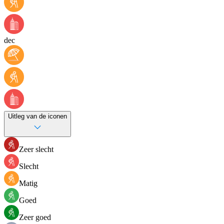
dec
Uitleg van de iconen
Zeer slecht
Slecht
Matig
Goed
Zeer goed