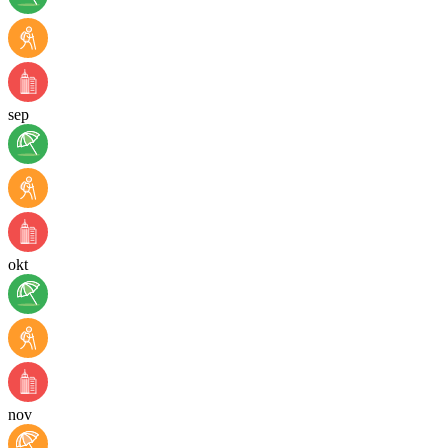
sep
okt
nov