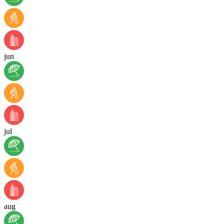
jun
jul
aug