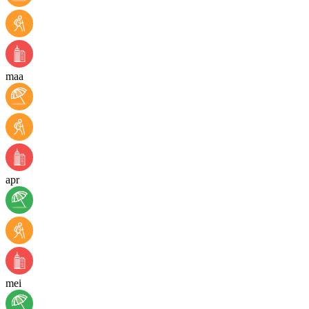
maa
apr
mei