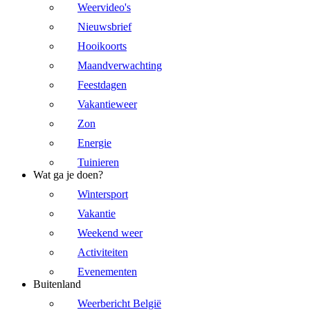
Weervideo's
Nieuwsbrief
Hooikoorts
Maandverwachting
Feestdagen
Vakantieweer
Zon
Energie
Tuinieren
Wat ga je doen?
Wintersport
Vakantie
Weekend weer
Activiteiten
Evenementen
Buitenland
Weerbericht België