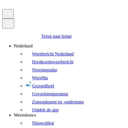
Terug naar home
Nederland
Weerbericht Nederland
Hooikoortsweerbericht
Neerslagradar
Weerflits
Gezondheid
Gevoelstemperatuur
Zonsopkomst en -ondergang
Ontdek de app
Weernieuws
Nieuwsblog