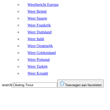
Weerbericht Europa
Weer België
Weer Spanje
Weer Frankrijk
Weer Duitsland
Weer Italië
Weer Oostenrijk
Weer Griekenland
Weer Portugal
Weer Turkije
Weer Kroatië
search
Toevoegen aan favorieten