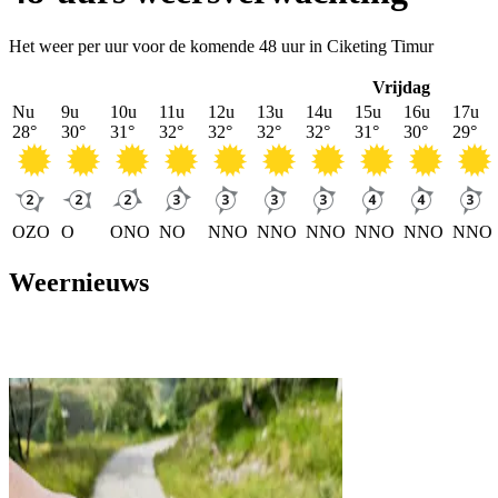
Het weer per uur voor de komende 48 uur in Ciketing Timur
Vrijdag
Nu
9u
10u
11u
12u
13u
14u
15u
16u
17u
28
°
30
°
31
°
32
°
32
°
32
°
32
°
31
°
30
°
29
°
OZO
O
ONO
NO
NNO
NNO
NNO
NNO
NNO
NNO
Weernieuws