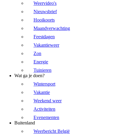
Weervideo's
Nieuwsbrief
Hooikoorts
Maandverwachting
Feestdagen
Vakantieweer
Zon
Energie
Tuinieren
Wat ga je doen?
Wintersport
Vakantie
Weekend weer
Activiteiten
Evenementen
Buitenland
Weerbericht België