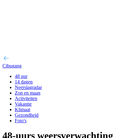
Cibugang
48 uur
14 dagen
Neerslagradar
Zon en maan
Activiteiten
Vakantie
Klimaat
Gezondheid
Foto's
48-uurs weersverwachting