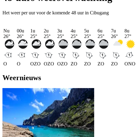
Het weer per uur voor de komende 48 uur in Cibugang
Nu
00u
1u
2u
3u
4u
5u
6u
7u
8u
26
°
26
°
25
°
25
°
25
°
25
°
25
°
25
°
26
°
27
°
O
O
OZO
OZO
OZO
ZO
ZO
ZO
ZO
ONO
Weernieuws