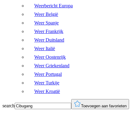
Weerbericht Europa
Weer België
Weer Spanje
Weer Frankrijk
Weer Duitsland
Weer Italië
Weer Oostenrijk
Weer Griekenland
Weer Portugal
Weer Turkije
Weer Kroatië
search
Toevoegen aan favorieten