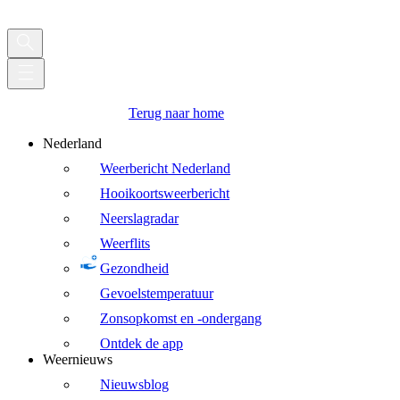
Terug naar home
Nederland
Weerbericht Nederland
Hooikoortsweerbericht
Neerslagradar
Weerflits
Gezondheid
Gevoelstemperatuur
Zonsopkomst en -ondergang
Ontdek de app
Weernieuws
Nieuwsblog