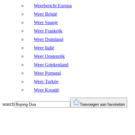
Weerbericht Europa
Weer België
Weer Spanje
Weer Frankrijk
Weer Duitsland
Weer Italië
Weer Oostenrijk
Weer Griekenland
Weer Portugal
Weer Turkije
Weer Kroatië
search
Toevoegen aan favorieten