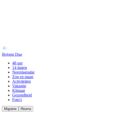
Bojong Dua
48 uur
14 dagen
Neerslagradar
Zon en maan
Activiteiten
Vakantie
Klimaat
Gezondheid
Foto's
Migraine
Reuma