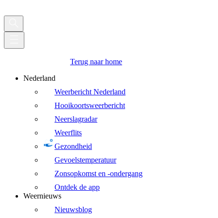
Terug naar home
Nederland
Weerbericht Nederland
Hooikoortsweerbericht
Neerslagradar
Weerflits
Gezondheid
Gevoelstemperatuur
Zonsopkomst en -ondergang
Ontdek de app
Weernieuws
Nieuwsblog