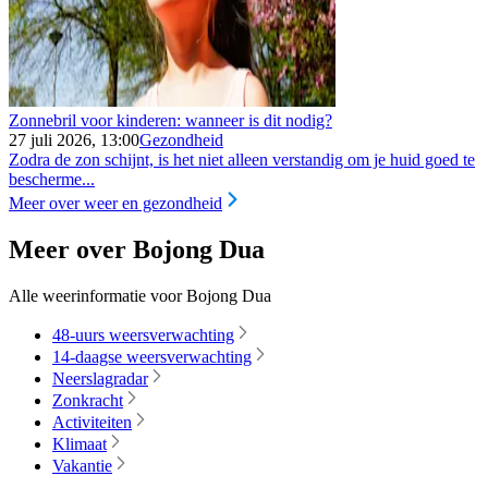
Zonnebril voor kinderen: wanneer is dit nodig?
27 juli 2026, 13:00
Gezondheid
Zodra de zon schijnt, is het niet alleen verstandig om je huid goed te
bescherme...
Meer over weer en gezondheid
Meer over Bojong Dua
Alle weerinformatie voor Bojong Dua
48-uurs weersverwachting
14-daagse weersverwachting
Neerslagradar
Zonkracht
Activiteiten
Klimaat
Vakantie