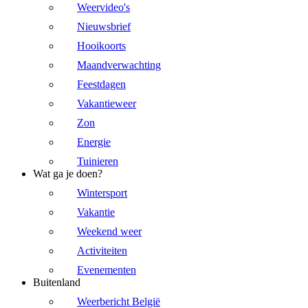
Weervideo's
Nieuwsbrief
Hooikoorts
Maandverwachting
Feestdagen
Vakantieweer
Zon
Energie
Tuinieren
Wat ga je doen?
Wintersport
Vakantie
Weekend weer
Activiteiten
Evenementen
Buitenland
Weerbericht België