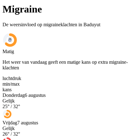
Migraine
De weersinvloed op migraineklachten in Baduyut
Matig
Het weer van vandaag geeft een matige kans op extra migraine-
klachten
luchtdruk
min
/
max
kans
Donderdag
6 augustus
Gelijk
25
° /
32
°
Vrijdag
7 augustus
Gelijk
26
° /
32
°