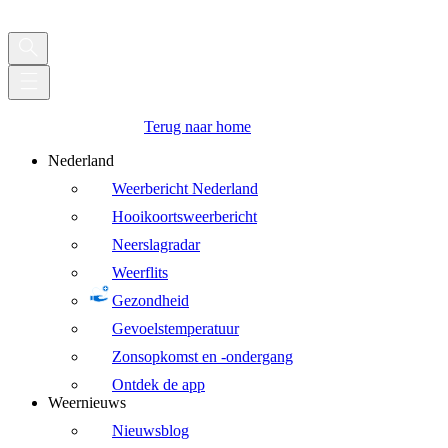
Terug naar home
Nederland
Weerbericht Nederland
Hooikoortsweerbericht
Neerslagradar
Weerflits
Gezondheid
Gevoelstemperatuur
Zonsopkomst en -ondergang
Ontdek de app
Weernieuws
Nieuwsblog