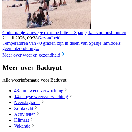
Code oranje vanwege extreme hitte in Spanje, kans op bosbranden
21 juli 2026, 09:38
Gezondheid
Temperaturen van 40 graden zijn in delen van Spanje inmiddels
geen uitzondering...
Meer over weer en gezondheid
Meer over Baduyut
Alle weerinformatie voor Baduyut
48-uurs weersverwachting
14-daagse weersverwachting
Neerslagradar
Zonkracht
Activiteiten
Klimaat
Vakantie