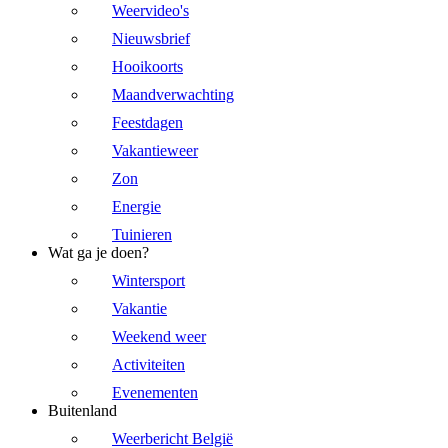
Weervideo's
Nieuwsbrief
Hooikoorts
Maandverwachting
Feestdagen
Vakantieweer
Zon
Energie
Tuinieren
Wat ga je doen?
Wintersport
Vakantie
Weekend weer
Activiteiten
Evenementen
Buitenland
Weerbericht België