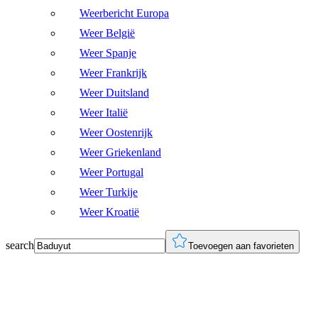
Weerbericht Europa
Weer België
Weer Spanje
Weer Frankrijk
Weer Duitsland
Weer Italië
Weer Oostenrijk
Weer Griekenland
Weer Portugal
Weer Turkije
Weer Kroatië
search
Toevoegen aan favorieten