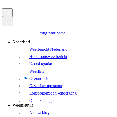
Terug naar home
Nederland
Weerbericht Nederland
Hooikoortsweerbericht
Neerslagradar
Weerflits
Gezondheid
Gevoelstemperatuur
Zonsopkomst en -ondergang
Ontdek de app
Weernieuws
Nieuwsblog