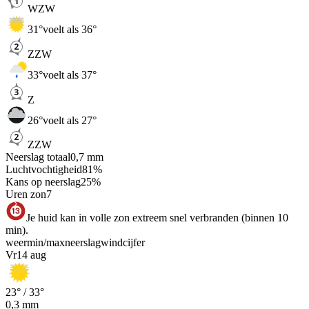
WZW
31
°
voelt als 36°
ZZW
33
°
voelt als 37°
Z
26
°
voelt als 27°
ZZW
Neerslag totaal
0,7
mm
Luchtvochtigheid
81
%
Kans op neerslag
25
%
Uren zon
7
Je huid kan in volle zon extreem snel verbranden (binnen 10
min).
weer
min
/
max
neerslag
wind
cijfer
Vr
14 aug
23
° /
33
°
0,3
mm