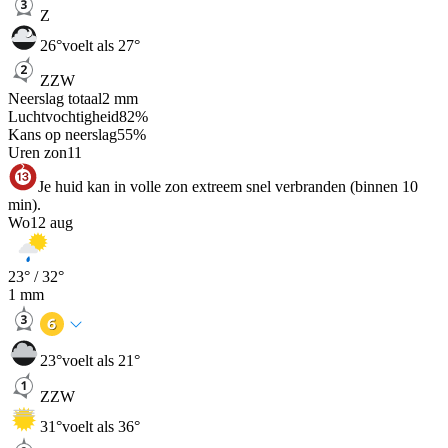
Z
26
°
voelt als 27°
ZZW
Neerslag totaal
2
mm
Luchtvochtigheid
82
%
Kans op neerslag
55
%
Uren zon
11
Je huid kan in volle zon extreem snel verbranden (binnen 10
min).
Wo
12 aug
23
° /
32
°
1
mm
23
°
voelt als 21°
ZZW
31
°
voelt als 36°