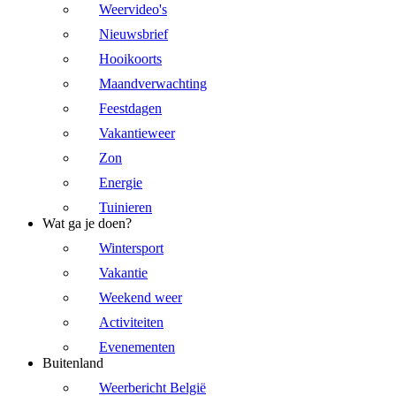
Weervideo's
Nieuwsbrief
Hooikoorts
Maandverwachting
Feestdagen
Vakantieweer
Zon
Energie
Tuinieren
Wat ga je doen?
Wintersport
Vakantie
Weekend weer
Activiteiten
Evenementen
Buitenland
Weerbericht België