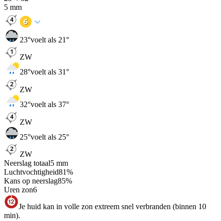
5
mm
23
°
voelt als 21°
ZW
28
°
voelt als 31°
ZW
32
°
voelt als 37°
ZW
25
°
voelt als 25°
ZW
Neerslag totaal
5
mm
Luchtvochtigheid
81
%
Kans op neerslag
85
%
Uren zon
6
Je huid kan in volle zon extreem snel verbranden (binnen 10
min).