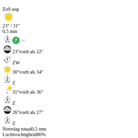
Zo
9 aug
23
° /
31
°
0,5
mm
23
°
voelt als 22°
ZW
30
°
voelt als 34°
Z
31
°
voelt als 36°
Z
26
°
voelt als 27°
Z
Neerslag totaal
0,5
mm
Luchtvochtigheid
80
%