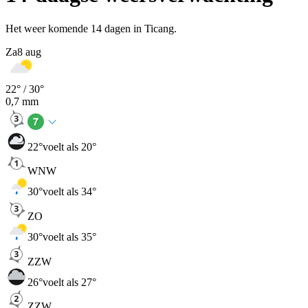
Het weer komende 14 dagen in Ticang.
Za
8 aug
22
° /
30
°
0,7
mm
22
°
voelt als 20°
WNW
30
°
voelt als 34°
ZO
30
°
voelt als 35°
ZZW
26
°
voelt als 27°
ZZW