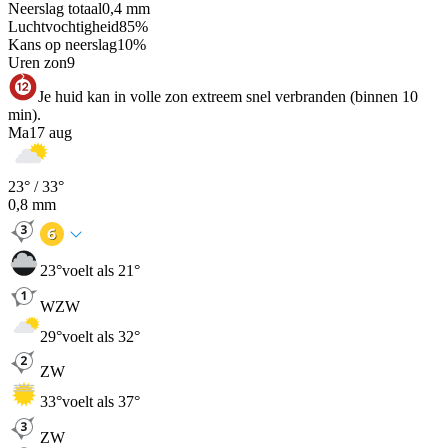
Neerslag totaal
0,4
mm
Luchtvochtigheid
85
%
Kans op neerslag
10
%
Uren zon
9
Je huid kan in volle zon extreem snel verbranden (binnen 10
min).
Ma
17 aug
23
° /
33
°
0,8
mm
23
°
voelt als 21°
WZW
29
°
voelt als 32°
ZW
33
°
voelt als 37°
ZW