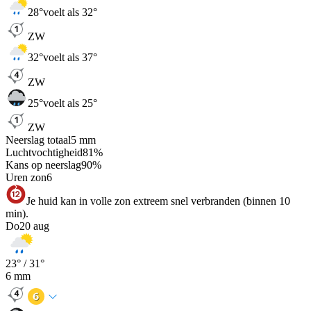
28
°
voelt als 32°
ZW
32
°
voelt als 37°
ZW
25
°
voelt als 25°
ZW
Neerslag totaal
5
mm
Luchtvochtigheid
81
%
Kans op neerslag
90
%
Uren zon
6
Je huid kan in volle zon extreem snel verbranden (binnen 10
min).
Do
20 aug
23
° /
31
°
6
mm