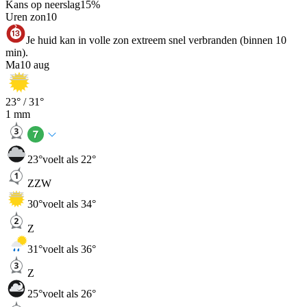
Kans op neerslag
15
%
Uren zon
10
Je huid kan in volle zon extreem snel verbranden (binnen 10
min).
Ma
10 aug
23
° /
31
°
1
mm
23
°
voelt als 22°
ZZW
30
°
voelt als 34°
Z
31
°
voelt als 36°
Z
25
°
voelt als 26°