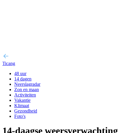
Ticang
48 uur
14 dagen
Neerslagradar
Zon en maan
Activiteiten
Vakantie
Klimaat
Gezondheid
Foto's
14-daagse weersverwachting