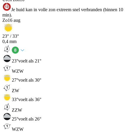
Je huid kan in volle zon extreem snel verbranden (binnen 10
min).
Zo
16 aug
23
° /
33
°
0,4
mm
23
°
voelt als 21°
WZW
27
°
voelt als 30°
ZW
33
°
voelt als 36°
ZZW
25
°
voelt als 26°
WZW