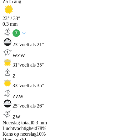
Za
15 aug
23
° /
33
°
0,3
mm
23
°
voelt als 21°
WZW
31
°
voelt als 35°
Z
33
°
voelt als 35°
ZZW
25
°
voelt als 26°
ZW
Neerslag totaal
0,3
mm
Luchtvochtigheid
78
%
Kans op neerslag
10
%
Uren zon
10