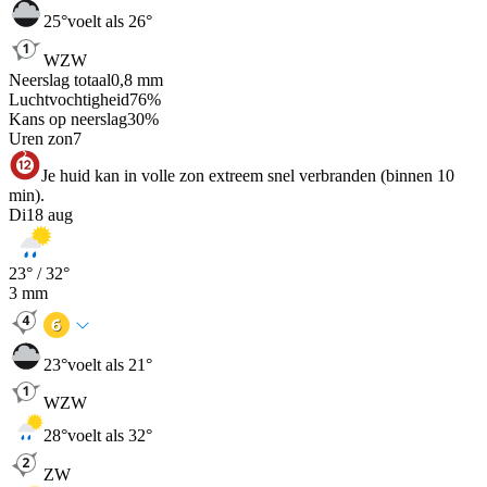
25
°
voelt als 26°
WZW
Neerslag totaal
0,8
mm
Luchtvochtigheid
76
%
Kans op neerslag
30
%
Uren zon
7
Je huid kan in volle zon extreem snel verbranden (binnen 10
min).
Di
18 aug
23
° /
32
°
3
mm
23
°
voelt als 21°
WZW
28
°
voelt als 32°
ZW