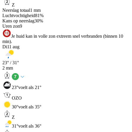
Z
Neerslag totaal
1
mm
Luchtvochtigheid
81
%
Kans op neerslag
30
%
Uren zon
9
Je huid kan in volle zon extreem snel verbranden (binnen 10
min).
Di
11 aug
23
° /
31
°
2
mm
23
°
voelt als 21°
OZO
30
°
voelt als 35°
Z
31
°
voelt als 36°