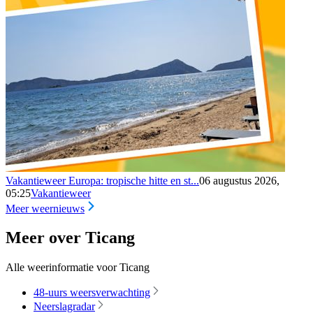
Vakantieweer Europa: tropische hitte en st...
06 augustus 2026,
05:25
Vakantieweer
Meer weernieuws
Meer over Ticang
Alle weerinformatie voor Ticang
48-uurs weersverwachting
Neerslagradar