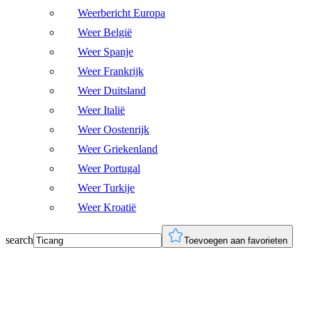
Weerbericht Europa
Weer België
Weer Spanje
Weer Frankrijk
Weer Duitsland
Weer Italië
Weer Oostenrijk
Weer Griekenland
Weer Portugal
Weer Turkije
Weer Kroatië
search
Toevoegen aan favorieten