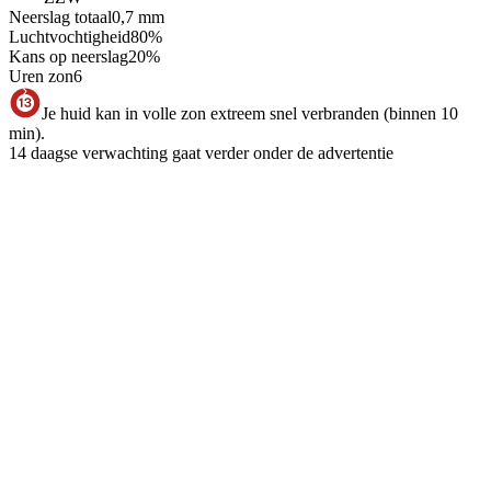
Neerslag totaal
0,7
mm
Luchtvochtigheid
80
%
Kans op neerslag
20
%
Uren zon
6
Je huid kan in volle zon extreem snel verbranden (binnen 10
min).
14 daagse verwachting gaat verder onder de advertentie