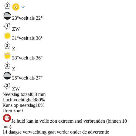
23
°
voelt als 22°
ZW
31
°
voelt als 36°
Z
33
°
voelt als 36°
Z
25
°
voelt als 27°
ZW
Neerslag totaal
0,3
mm
Luchtvochtigheid
80
%
Kans op neerslag
10
%
Uren zon
9
Je huid kan in volle zon extreem snel verbranden (binnen 10
min).
14 daagse verwachting gaat verder onder de advertentie