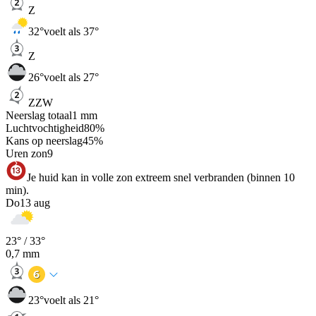
Z
32
°
voelt als 37°
Z
26
°
voelt als 27°
ZZW
Neerslag totaal
1
mm
Luchtvochtigheid
80
%
Kans op neerslag
45
%
Uren zon
9
Je huid kan in volle zon extreem snel verbranden (binnen 10
min).
Do
13 aug
23
° /
33
°
0,7
mm
23
°
voelt als 21°