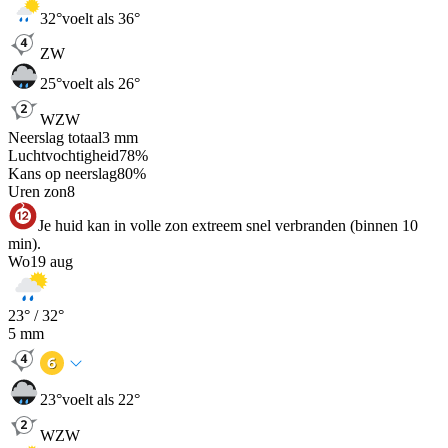
32
°
voelt als 36°
ZW
25
°
voelt als 26°
WZW
Neerslag totaal
3
mm
Luchtvochtigheid
78
%
Kans op neerslag
80
%
Uren zon
8
Je huid kan in volle zon extreem snel verbranden (binnen 10
min).
Wo
19 aug
23
° /
32
°
5
mm
23
°
voelt als 22°
WZW