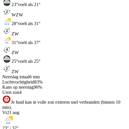
23
°
voelt als 21°
WZW
28
°
voelt als 31°
ZW
31
°
voelt als 37°
ZW
25
°
voelt als 25°
ZW
Neerslag totaal
6
mm
Luchtvochtigheid
83
%
Kans op neerslag
90
%
Uren zon
4
Je huid kan in volle zon extreem snel verbranden (binnen 10
min).
Vr
21 aug
23
° /
32
°