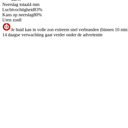
Neerslag totaal
4
mm
Luchtvochtigheid
83
%
Kans op neerslag
80
%
Uren zon
8
Je huid kan in volle zon extreem snel verbranden (binnen 10 min
14 daagse verwachting gaat verder onder de advertentie