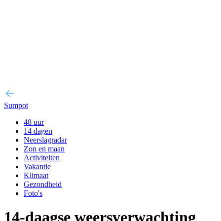
Sumpot
48 uur
14 dagen
Neerslagradar
Zon en maan
Activiteiten
Vakantie
Klimaat
Gezondheid
Foto's
14-daagse weersverwachting