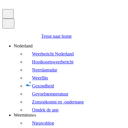
Terug naar home
Nederland
Weerbericht Nederland
Hooikoortsweerbericht
Neerslagradar
Weerflits
Gezondheid
Gevoelstemperatuur
Zonsopkomst en -ondergang
Ontdek de app
Weernieuws
Nieuwsblog