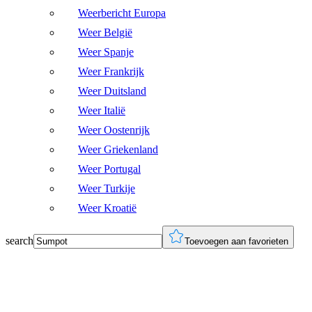
Weerbericht Europa
Weer België
Weer Spanje
Weer Frankrijk
Weer Duitsland
Weer Italië
Weer Oostenrijk
Weer Griekenland
Weer Portugal
Weer Turkije
Weer Kroatië
search
Toevoegen aan favorieten