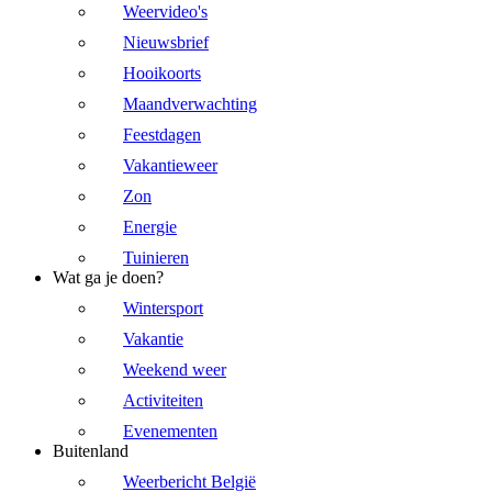
Weervideo's
Nieuwsbrief
Hooikoorts
Maandverwachting
Feestdagen
Vakantieweer
Zon
Energie
Tuinieren
Wat ga je doen?
Wintersport
Vakantie
Weekend weer
Activiteiten
Evenementen
Buitenland
Weerbericht België