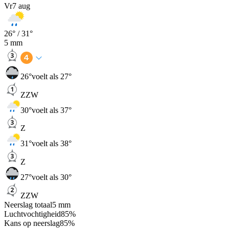
Vr
7 aug
26
° /
31
°
5
mm
26
°
voelt als 27°
ZZW
30
°
voelt als 37°
Z
31
°
voelt als 38°
Z
27
°
voelt als 30°
ZZW
Neerslag totaal
5
mm
Luchtvochtigheid
85
%
Kans op neerslag
85
%