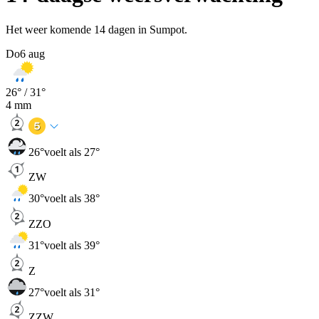
Het weer komende 14 dagen in Sumpot.
Do
6 aug
26
° /
31
°
4
mm
26
°
voelt als 27°
ZW
30
°
voelt als 38°
ZZO
31
°
voelt als 39°
Z
27
°
voelt als 31°
ZZW