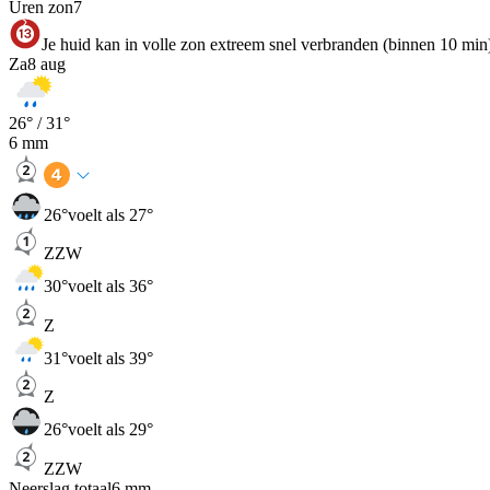
Uren zon
7
Je huid kan in volle zon extreem snel verbranden (binnen 10 min
Za
8 aug
26
° /
31
°
6
mm
26
°
voelt als 27°
ZZW
30
°
voelt als 36°
Z
31
°
voelt als 39°
Z
26
°
voelt als 29°
ZZW
Neerslag totaal
6
mm