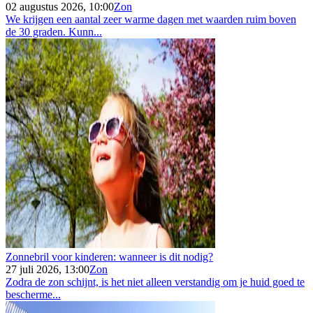
02 augustus 2026, 10:00
Zon
We krijgen een aantal zeer warme dagen met waarden ruim boven
de 30 graden. Kunn...
Zonnebril voor kinderen: wanneer is dit nodig?
27 juli 2026, 13:00
Zon
Zodra de zon schijnt, is het niet alleen verstandig om je huid goed te
bescherme...