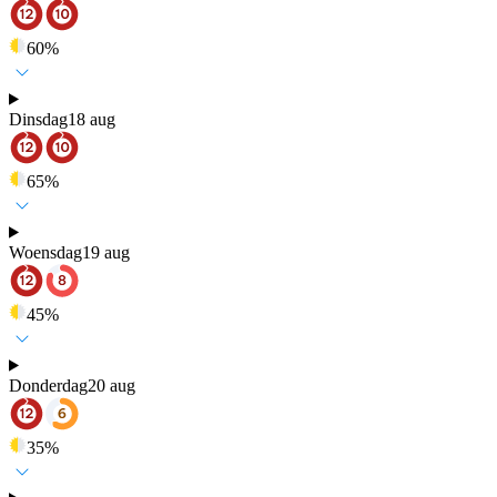
60
%
Dinsdag
18 aug
65
%
Woensdag
19 aug
45
%
Donderdag
20 aug
35
%