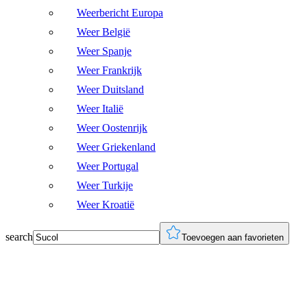
Weerbericht Europa
Weer België
Weer Spanje
Weer Frankrijk
Weer Duitsland
Weer Italië
Weer Oostenrijk
Weer Griekenland
Weer Portugal
Weer Turkije
Weer Kroatië
search
Toevoegen aan favorieten