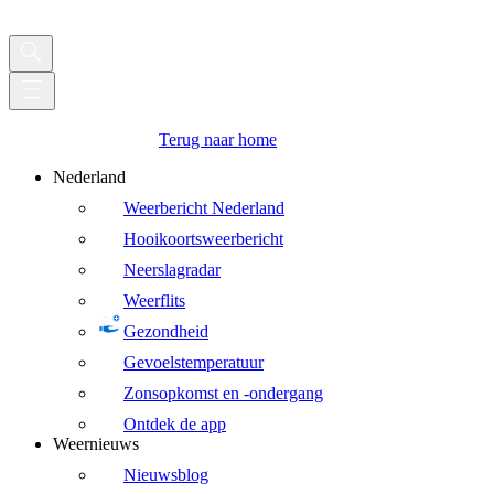
Terug naar home
Nederland
Weerbericht Nederland
Hooikoortsweerbericht
Neerslagradar
Weerflits
Gezondheid
Gevoelstemperatuur
Zonsopkomst en -ondergang
Ontdek de app
Weernieuws
Nieuwsblog