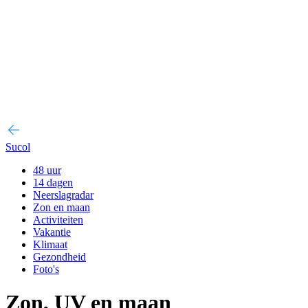
Sucol
48 uur
14 dagen
Neerslagradar
Zon en maan
Activiteiten
Vakantie
Klimaat
Gezondheid
Foto's
Zon, UV en maan