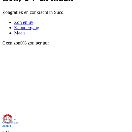
Zongrafiek en zonkracht in Sucol
Zon en uv
Z. ondergang
Maan
Geen zon
0% zon per uur
Nu
Weinig zon
Geregeld zon
Zonnig