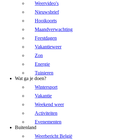
Weervideo's
Nieuwsbrief
Hooikoorts
Maandverwachting
Feestdagen
Vakantieweer
Zon
Energie
Tuinieren
Wat ga je doen?
Wintersport
Vakantie
Weekend weer
Activiteiten
Evenementen
Buitenland
Weerbericht België