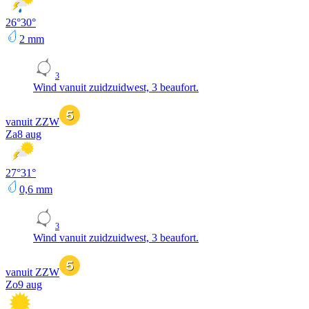
26
°
30
°
2
mm
3
Wind vanuit zuidzuidwest, 3 beaufort.
vanuit ZZW
Za
8 aug
27
°
31
°
0,6
mm
3
Wind vanuit zuidzuidwest, 3 beaufort.
vanuit ZZW
Zo
9 aug