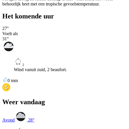
behoorlijk heet met een tropische gevoelstemperatuur.
Het komende uur
27
°
Voelt als
31
°
2
Wind vanuit zuid, 2 beaufort.
0
mm
Weer vandaag
Avond
28
°