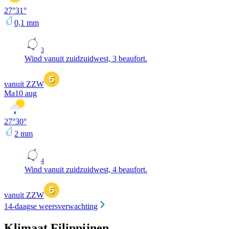
27
°
31
°
0,1
mm
3
Wind vanuit zuidzuidwest, 3 beaufort.
vanuit ZZW
Ma
10 aug
27
°
30
°
2
mm
4
Wind vanuit zuidzuidwest, 4 beaufort.
vanuit ZZW
14-daagse weersverwachting
Klimaat Filippijnen