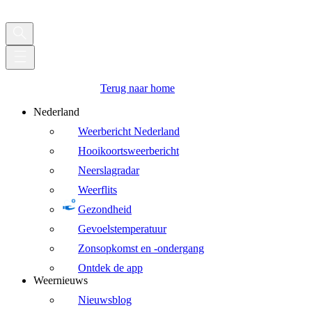
Terug naar home
Nederland
Weerbericht Nederland
Hooikoortsweerbericht
Neerslagradar
Weerflits
Gezondheid
Gevoelstemperatuur
Zonsopkomst en -ondergang
Ontdek de app
Weernieuws
Nieuwsblog