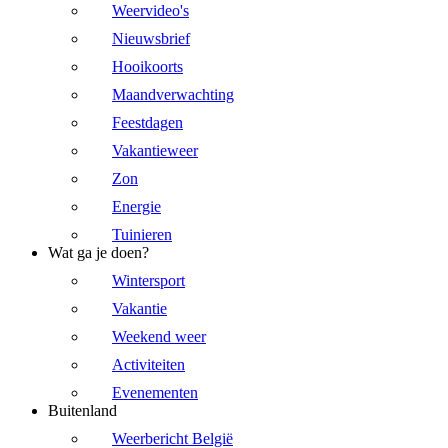
Weervideo's
Nieuwsbrief
Hooikoorts
Maandverwachting
Feestdagen
Vakantieweer
Zon
Energie
Tuinieren
Wat ga je doen?
Wintersport
Vakantie
Weekend weer
Activiteiten
Evenementen
Buitenland
Weerbericht België