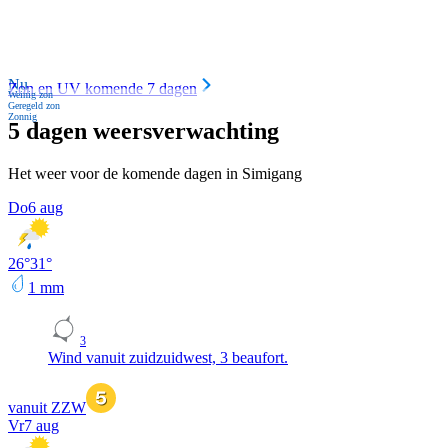
Nu
Zon en UV komende 7 dagen
Weinig zon
Geregeld zon
Zonnig
5 dagen weersverwachting
Het weer voor de komende dagen in Simigang
Do
6 aug
26
°
31
°
1
mm
3
Wind vanuit zuidzuidwest, 3 beaufort.
vanuit ZZW
Vr
7 aug