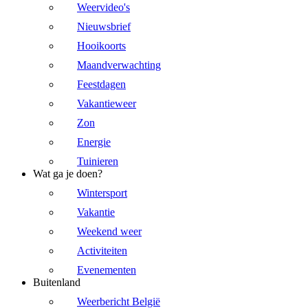
Weervideo's
Nieuwsbrief
Hooikoorts
Maandverwachting
Feestdagen
Vakantieweer
Zon
Energie
Tuinieren
Wat ga je doen?
Wintersport
Vakantie
Weekend weer
Activiteiten
Evenementen
Buitenland
Weerbericht België