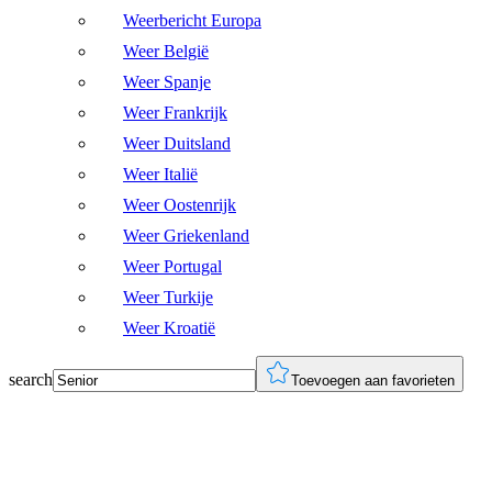
Weerbericht Europa
Weer België
Weer Spanje
Weer Frankrijk
Weer Duitsland
Weer Italië
Weer Oostenrijk
Weer Griekenland
Weer Portugal
Weer Turkije
Weer Kroatië
search
Toevoegen aan favorieten