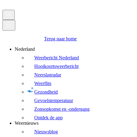
Terug naar home
Nederland
Weerbericht Nederland
Hooikoortsweerbericht
Neerslagradar
Weerflits
Gezondheid
Gevoelstemperatuur
Zonsopkomst en -ondergang
Ontdek de app
Weernieuws
Nieuwsblog