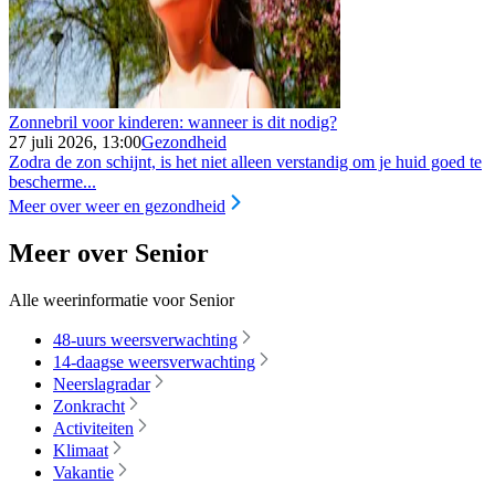
Zonnebril voor kinderen: wanneer is dit nodig?
27 juli 2026, 13:00
Gezondheid
Zodra de zon schijnt, is het niet alleen verstandig om je huid goed te
bescherme...
Meer over weer en gezondheid
Meer over Senior
Alle weerinformatie voor Senior
48-uurs weersverwachting
14-daagse weersverwachting
Neerslagradar
Zonkracht
Activiteiten
Klimaat
Vakantie