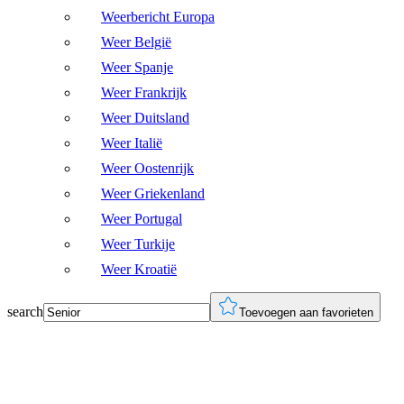
Weerbericht Europa
Weer België
Weer Spanje
Weer Frankrijk
Weer Duitsland
Weer Italië
Weer Oostenrijk
Weer Griekenland
Weer Portugal
Weer Turkije
Weer Kroatië
search
Toevoegen aan favorieten