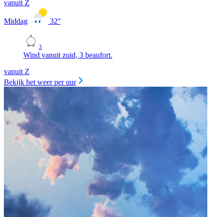
vanuit Z
Middag
32
°
3
Wind vanuit zuid, 3 beaufort.
vanuit Z
Bekijk het weer per uur