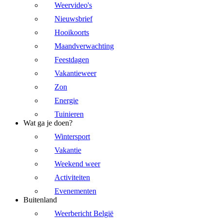
Weervideo's
Nieuwsbrief
Hooikoorts
Maandverwachting
Feestdagen
Vakantieweer
Zon
Energie
Tuinieren
Wat ga je doen?
Wintersport
Vakantie
Weekend weer
Activiteiten
Evenementen
Buitenland
Weerbericht België