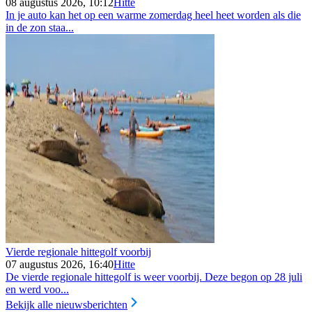
08 augustus 2026, 10:12
Hitte
In je auto kan het op een warme zomerdag heel heet worden als die
in de zon staa...
Vierde regionale hittegolf voorbij
07 augustus 2026, 16:40
Hitte
De vierde regionale hittegolf is weer voorbij. Deze begon op 28 juli
en werd voo...
Bekijk alle nieuwsberichten