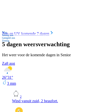
Nu
Zon en UV komende 7 dagen
Weinig zon
Geregeld zon
Zonnig
5 dagen weersverwachting
Het weer voor de komende dagen in Senior
Za
8 aug
26
°
31
°
3
mm
2
Wind vanuit zuid, 2 beaufort.