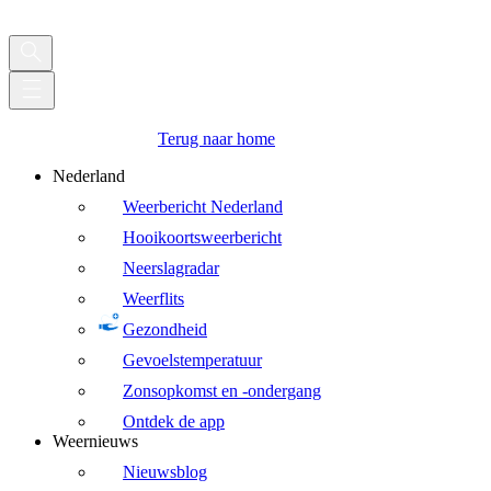
Terug naar home
Nederland
Weerbericht Nederland
Hooikoortsweerbericht
Neerslagradar
Weerflits
Gezondheid
Gevoelstemperatuur
Zonsopkomst en -ondergang
Ontdek de app
Weernieuws
Nieuwsblog