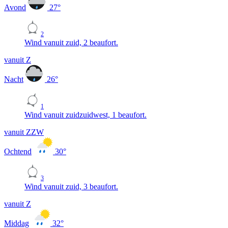
Avond
27
°
2
Wind vanuit zuid, 2 beaufort.
vanuit Z
Nacht
26
°
1
Wind vanuit zuidzuidwest, 1 beaufort.
vanuit ZZW
Ochtend
30
°
3
Wind vanuit zuid, 3 beaufort.
vanuit Z
Middag
32
°