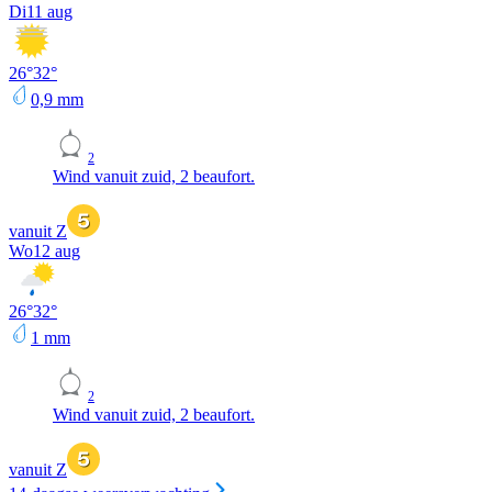
Di
11 aug
26
°
32
°
0,9
mm
2
Wind vanuit zuid, 2 beaufort.
vanuit Z
Wo
12 aug
26
°
32
°
1
mm
2
Wind vanuit zuid, 2 beaufort.
vanuit Z