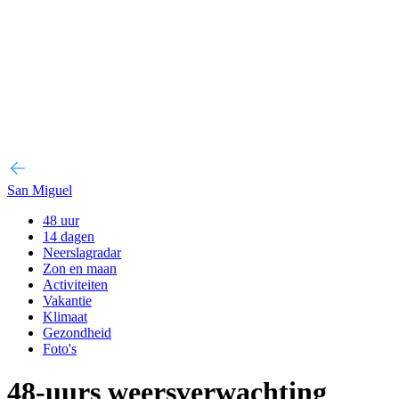
San Miguel
48 uur
14 dagen
Neerslagradar
Zon en maan
Activiteiten
Vakantie
Klimaat
Gezondheid
Foto's
48-uurs weersverwachting