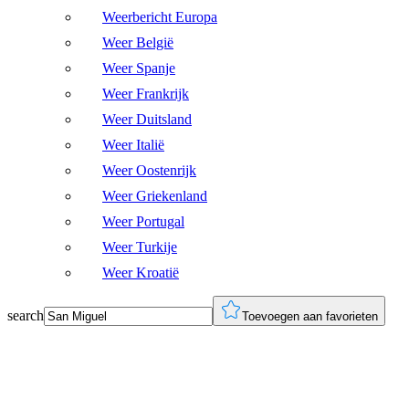
Weerbericht Europa
Weer België
Weer Spanje
Weer Frankrijk
Weer Duitsland
Weer Italië
Weer Oostenrijk
Weer Griekenland
Weer Portugal
Weer Turkije
Weer Kroatië
search
Toevoegen aan favorieten