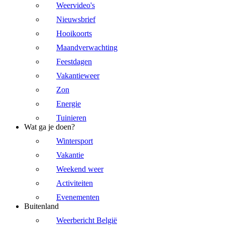
Weervideo's
Nieuwsbrief
Hooikoorts
Maandverwachting
Feestdagen
Vakantieweer
Zon
Energie
Tuinieren
Wat ga je doen?
Wintersport
Vakantie
Weekend weer
Activiteiten
Evenementen
Buitenland
Weerbericht België