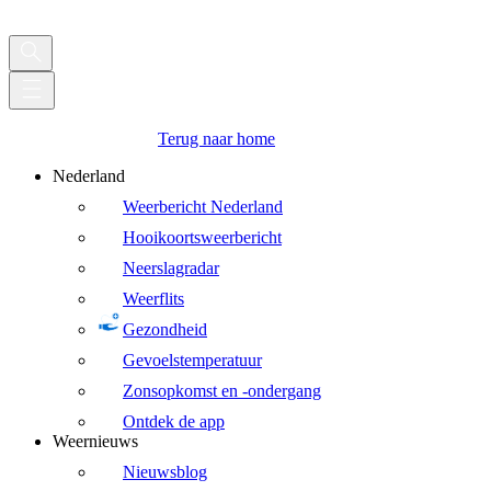
Terug naar home
Nederland
Weerbericht Nederland
Hooikoortsweerbericht
Neerslagradar
Weerflits
Gezondheid
Gevoelstemperatuur
Zonsopkomst en -ondergang
Ontdek de app
Weernieuws
Nieuwsblog