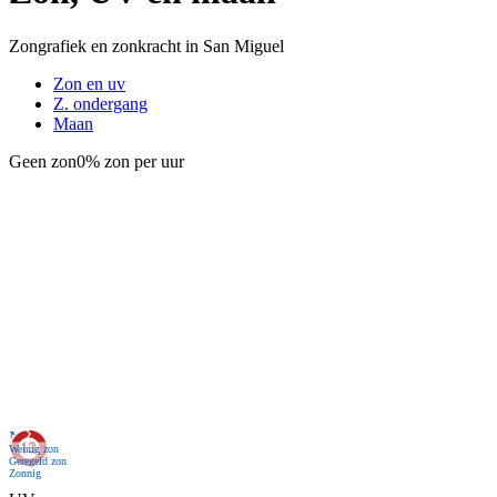
Zongrafiek en zonkracht in San Miguel
Zon en uv
Z. ondergang
Maan
Geen zon
0% zon per uur
Nu
Weinig zon
Geregeld zon
Zonnig