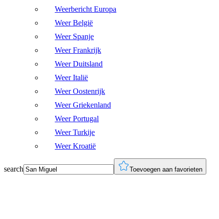
Weerbericht Europa
Weer België
Weer Spanje
Weer Frankrijk
Weer Duitsland
Weer Italië
Weer Oostenrijk
Weer Griekenland
Weer Portugal
Weer Turkije
Weer Kroatië
search
Toevoegen aan favorieten