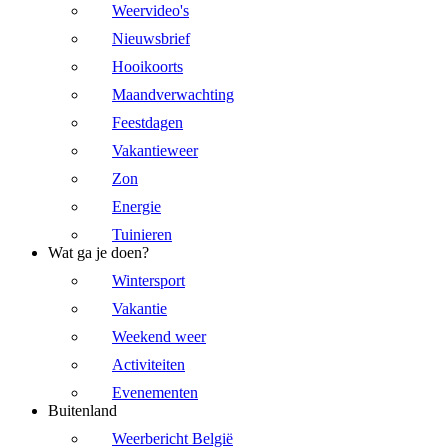
Weervideo's
Nieuwsbrief
Hooikoorts
Maandverwachting
Feestdagen
Vakantieweer
Zon
Energie
Tuinieren
Wat ga je doen?
Wintersport
Vakantie
Weekend weer
Activiteiten
Evenementen
Buitenland
Weerbericht België