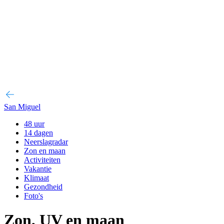
San Miguel
48 uur
14 dagen
Neerslagradar
Zon en maan
Activiteiten
Vakantie
Klimaat
Gezondheid
Foto's
Zon, UV en maan