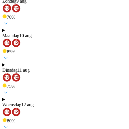
Zondag
9 aug
70
%
Maandag
10 aug
85
%
Dinsdag
11 aug
75
%
Woensdag
12 aug
80
%