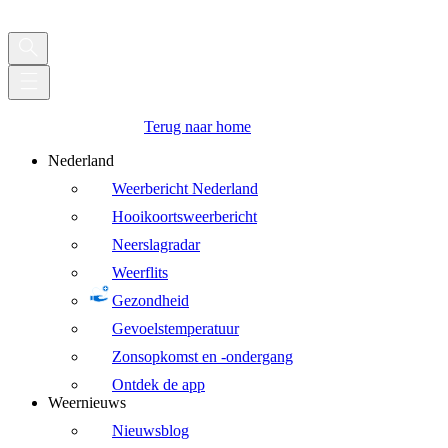
Terug naar home
Nederland
Weerbericht Nederland
Hooikoortsweerbericht
Neerslagradar
Weerflits
Gezondheid
Gevoelstemperatuur
Zonsopkomst en -ondergang
Ontdek de app
Weernieuws
Nieuwsblog