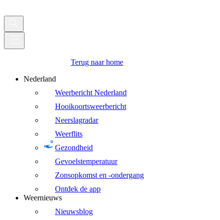
Terug naar home
Nederland
Weerbericht Nederland
Hooikoortsweerbericht
Neerslagradar
Weerflits
Gezondheid
Gevoelstemperatuur
Zonsopkomst en -ondergang
Ontdek de app
Weernieuws
Nieuwsblog