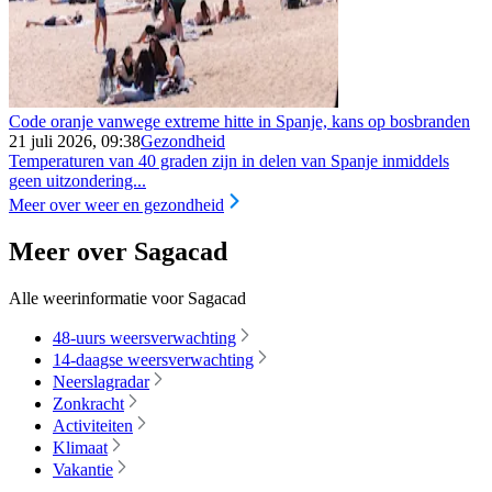
Code oranje vanwege extreme hitte in Spanje, kans op bosbranden
21 juli 2026, 09:38
Gezondheid
Temperaturen van 40 graden zijn in delen van Spanje inmiddels
geen uitzondering...
Meer over weer en gezondheid
Meer over Sagacad
Alle weerinformatie voor Sagacad
48-uurs weersverwachting
14-daagse weersverwachting
Neerslagradar
Zonkracht
Activiteiten
Klimaat
Vakantie