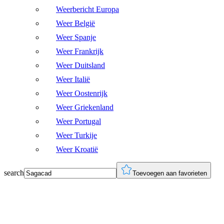
Weerbericht Europa
Weer België
Weer Spanje
Weer Frankrijk
Weer Duitsland
Weer Italië
Weer Oostenrijk
Weer Griekenland
Weer Portugal
Weer Turkije
Weer Kroatië
search
Toevoegen aan favorieten