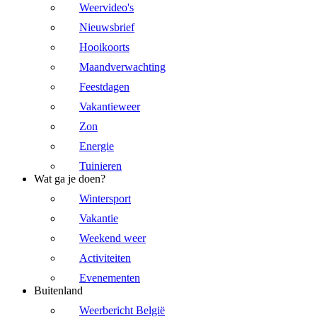
Weervideo's
Nieuwsbrief
Hooikoorts
Maandverwachting
Feestdagen
Vakantieweer
Zon
Energie
Tuinieren
Wat ga je doen?
Wintersport
Vakantie
Weekend weer
Activiteiten
Evenementen
Buitenland
Weerbericht België