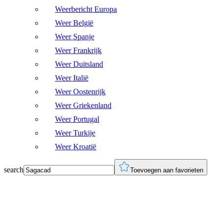
Weerbericht Europa
Weer België
Weer Spanje
Weer Frankrijk
Weer Duitsland
Weer Italië
Weer Oostenrijk
Weer Griekenland
Weer Portugal
Weer Turkije
Weer Kroatië
search
Toevoegen aan favorieten