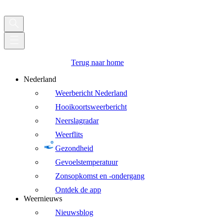
Terug naar home
Nederland
Weerbericht Nederland
Hooikoortsweerbericht
Neerslagradar
Weerflits
Gezondheid
Gevoelstemperatuur
Zonsopkomst en -ondergang
Ontdek de app
Weernieuws
Nieuwsblog