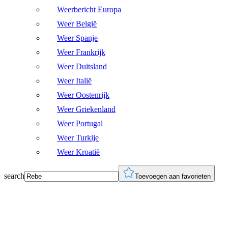
Weerbericht Europa
Weer België
Weer Spanje
Weer Frankrijk
Weer Duitsland
Weer Italië
Weer Oostenrijk
Weer Griekenland
Weer Portugal
Weer Turkije
Weer Kroatië
search
Toevoegen aan favorieten