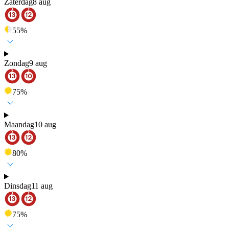
Zaterdag
8 aug
55
%
Zondag
9 aug
75
%
Maandag
10 aug
80
%
Dinsdag
11 aug
75
%