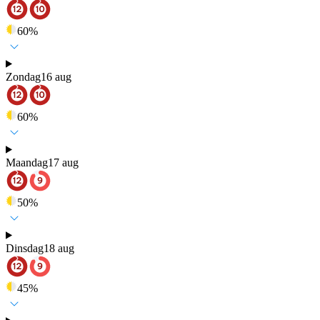
60
%
Zondag
16 aug
60
%
Maandag
17 aug
50
%
Dinsdag
18 aug
45
%