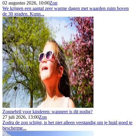
02 augustus 2026, 10:00
Zon
We krijgen een aantal zeer warme dagen met waarden ruim boven
de 30 graden. Kunn...
Zonnebril voor kinderen: wanneer is dit nodig?
27 juli 2026, 13:00
Zon
Zodra de zon schijnt, is het niet alleen verstandig om je huid goed te
bescherme...