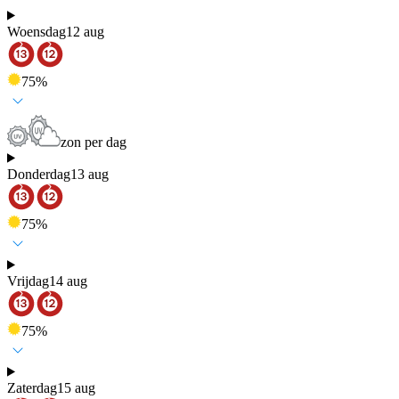
Woensdag
12 aug
75
%
zon per dag
Donderdag
13 aug
75
%
Vrijdag
14 aug
75
%
Zaterdag
15 aug