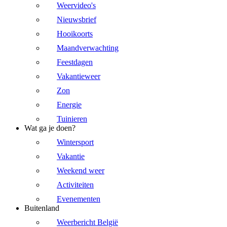
Weervideo's
Nieuwsbrief
Hooikoorts
Maandverwachting
Feestdagen
Vakantieweer
Zon
Energie
Tuinieren
Wat ga je doen?
Wintersport
Vakantie
Weekend weer
Activiteiten
Evenementen
Buitenland
Weerbericht België