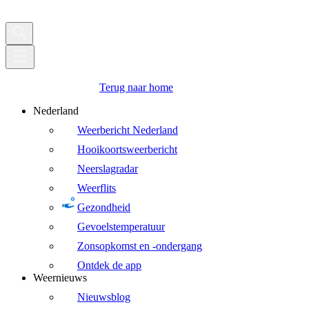
Terug naar home
Nederland
Weerbericht Nederland
Hooikoortsweerbericht
Neerslagradar
Weerflits
Gezondheid
Gevoelstemperatuur
Zonsopkomst en -ondergang
Ontdek de app
Weernieuws
Nieuwsblog