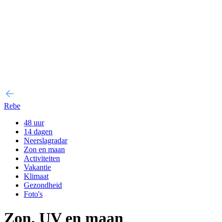
Rebe
48 uur
14 dagen
Neerslagradar
Zon en maan
Activiteiten
Vakantie
Klimaat
Gezondheid
Foto's
Zon, UV en maan