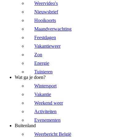
Weervideo's
Nieuwsbrief
Hooikoorts
Maandverwachting
Feestdagen
Vakantieweer
Zon
Energie
Tuinieren
Wat ga je doen?
Wintersport
Vakantie
Weekend weer
Activiteiten
Evenementen
Buitenland
Weerbericht België