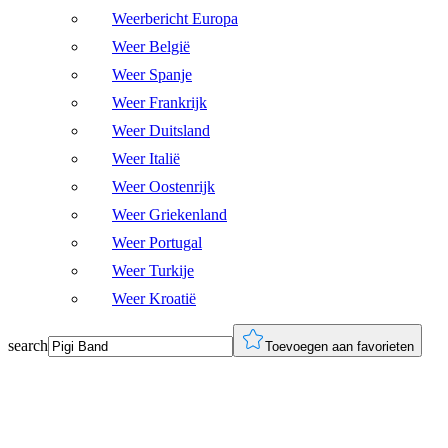
Weerbericht Europa
Weer België
Weer Spanje
Weer Frankrijk
Weer Duitsland
Weer Italië
Weer Oostenrijk
Weer Griekenland
Weer Portugal
Weer Turkije
Weer Kroatië
search
Toevoegen aan favorieten