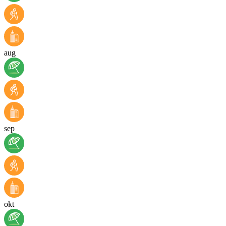
aug
sep
okt