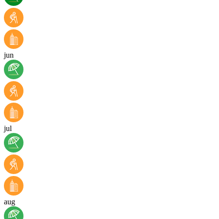
jun
jul
aug