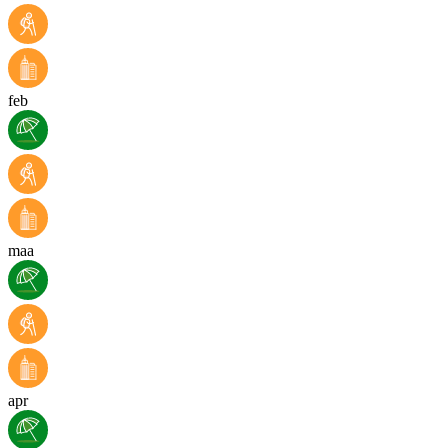
feb
maa
apr