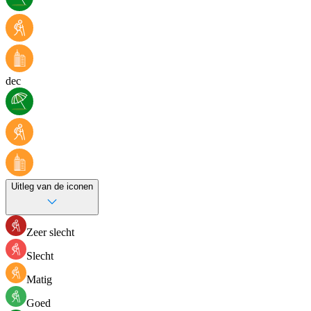
dec
Uitleg van de iconen
Zeer slecht
Slecht
Matig
Goed