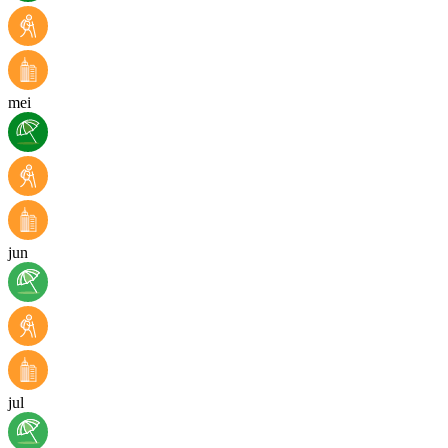
mei
jun
jul