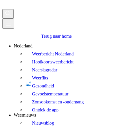
Terug naar home
Nederland
Weerbericht Nederland
Hooikoortsweerbericht
Neerslagradar
Weerflits
Gezondheid
Gevoelstemperatuur
Zonsopkomst en -ondergang
Ontdek de app
Weernieuws
Nieuwsblog