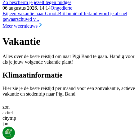
Zo bescherm je jezelf tegen midges
06 augustus 2026, 14:14
Ongedierte
Bij een vakantie naar Groot-Brittannië of Ierland word je al snel
gewaarschuwd v...
Meer weernieuws
Vakantie
Alles over de beste reistijd om naar Pigi Band te gaan. Handig voor
als je jouw volgende vakantie plant!
Klimaatinformatie
Hier zie je de beste reistijd per maand voor een zonvakantie, actieve
vakantie en stedentrip naar Pigi Band.
zon
actief
citytrip
jan