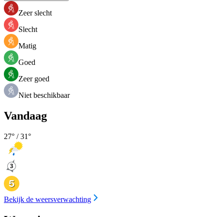
Zeer slecht
Slecht
Matig
Goed
Zeer goed
Niet beschikbaar
Vandaag
27
° /
31
°
Bekijk de weersverwachting