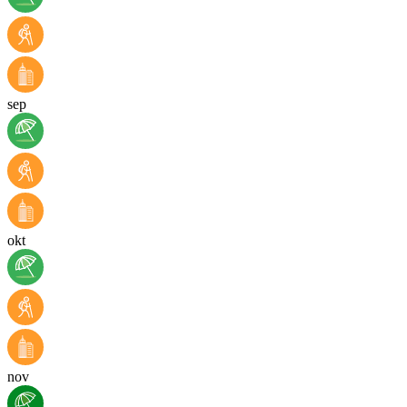
sep
okt
nov