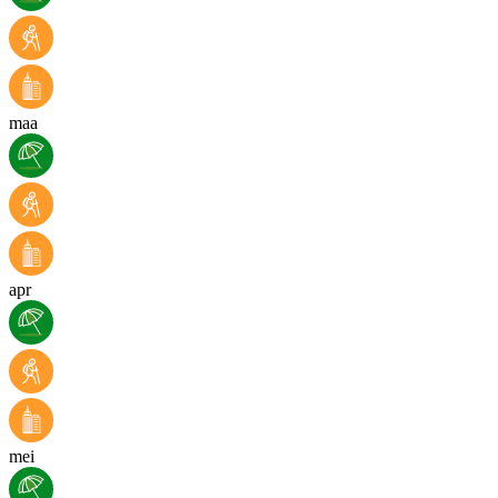
maa
apr
mei