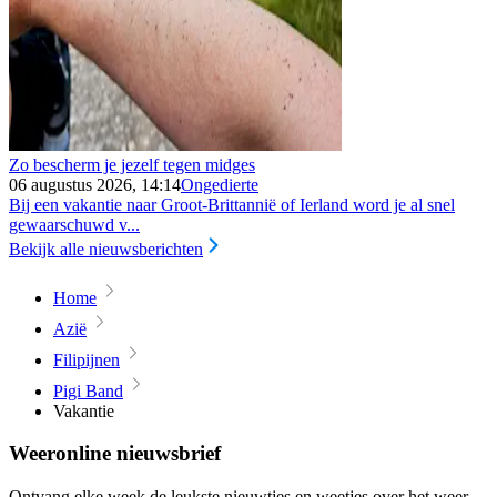
Zo bescherm je jezelf tegen midges
06 augustus 2026, 14:14
Ongedierte
Bij een vakantie naar Groot-Brittannië of Ierland word je al snel
gewaarschuwd v...
Bekijk alle nieuwsberichten
Home
Azië
Filipijnen
Pigi Band
Vakantie
Weeronline nieuwsbrief
Ontvang elke week de leukste nieuwtjes en weetjes over het weer