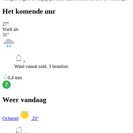
Het komende uur
27
°
Voelt als
31
°
3
Wind vanuit zuid, 3 beaufort.
0,4
mm
Weer vandaag
Ochtend
29
°