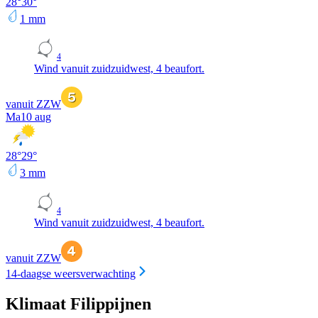
28
°
30
°
1
mm
4
Wind vanuit zuidzuidwest, 4 beaufort.
vanuit ZZW
Ma
10 aug
28
°
29
°
3
mm
4
Wind vanuit zuidzuidwest, 4 beaufort.
vanuit ZZW
14-daagse weersverwachting
Klimaat Filippijnen