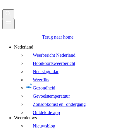
Terug naar home
Nederland
Weerbericht Nederland
Hooikoortsweerbericht
Neerslagradar
Weerflits
Gezondheid
Gevoelstemperatuur
Zonsopkomst en -ondergang
Ontdek de app
Weernieuws
Nieuwsblog