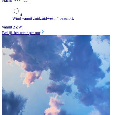
Nacht
27
°
4
Wind vanuit zuidzuidwest, 4 beaufort.
vanuit ZZW
Bekijk het weer per uur