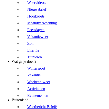
Weervideo's
Nieuwsbrief
Hooikoorts
Maandverwachting
Feestdagen
Vakantieweer
Zon
Energie
Tuinieren
Wat ga je doen?
Wintersport
Vakantie
Weekend weer
Activiteiten
Evenementen
Buitenland
Weerbericht België