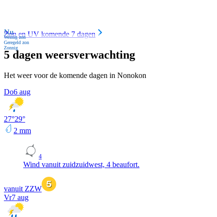
Nu
Zon en UV komende 7 dagen
Weinig zon
Geregeld zon
Zonnig
5 dagen weersverwachting
Het weer voor de komende dagen in Nonokon
Do
6 aug
27
°
29
°
2
mm
4
Wind vanuit zuidzuidwest, 4 beaufort.
vanuit ZZW
Vr
7 aug