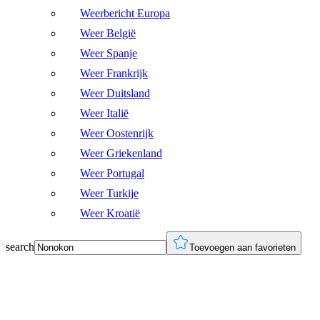
Weerbericht Europa
Weer België
Weer Spanje
Weer Frankrijk
Weer Duitsland
Weer Italië
Weer Oostenrijk
Weer Griekenland
Weer Portugal
Weer Turkije
Weer Kroatië
search
Toevoegen aan favorieten