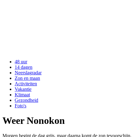
48 uur
14 dagen
Neerslagradar
Zon en maan
Activiteiten
Vakantie
Klimaat
Gezondheid
Foto's
Weer Nonokon
Morgen begint de dag grijs, maar daarna komt de zon tevoorschijn.