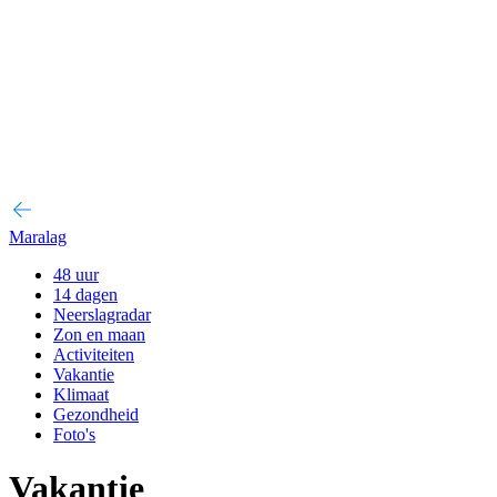
Maralag
48 uur
14 dagen
Neerslagradar
Zon en maan
Activiteiten
Vakantie
Klimaat
Gezondheid
Foto's
Vakantie