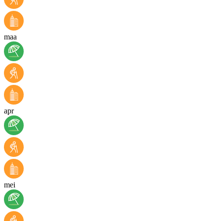
maa
apr
mei