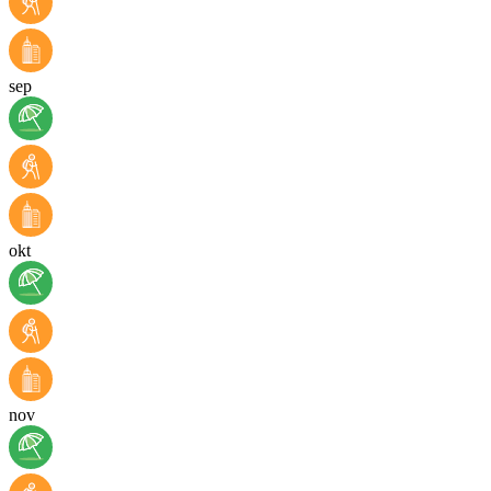
sep
okt
nov