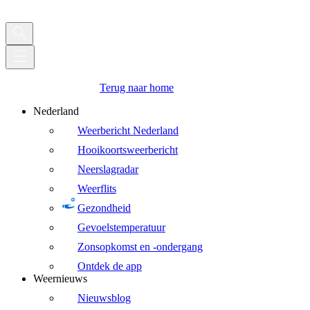
Terug naar home
Nederland
Weerbericht Nederland
Hooikoortsweerbericht
Neerslagradar
Weerflits
Gezondheid
Gevoelstemperatuur
Zonsopkomst en -ondergang
Ontdek de app
Weernieuws
Nieuwsblog