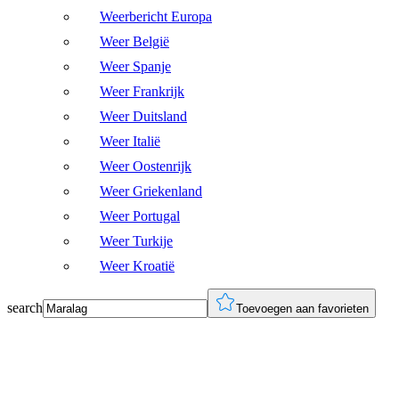
Weerbericht Europa
Weer België
Weer Spanje
Weer Frankrijk
Weer Duitsland
Weer Italië
Weer Oostenrijk
Weer Griekenland
Weer Portugal
Weer Turkije
Weer Kroatië
search
Toevoegen aan favorieten