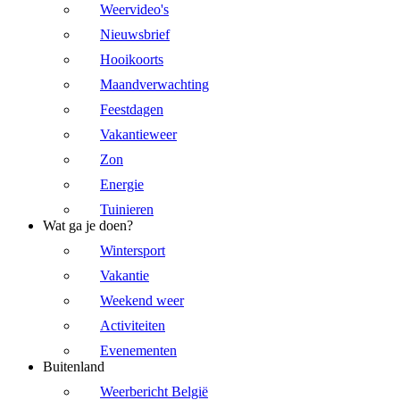
Weervideo's
Nieuwsbrief
Hooikoorts
Maandverwachting
Feestdagen
Vakantieweer
Zon
Energie
Tuinieren
Wat ga je doen?
Wintersport
Vakantie
Weekend weer
Activiteiten
Evenementen
Buitenland
Weerbericht België