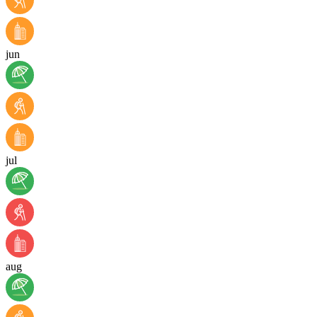
jun
jul
aug