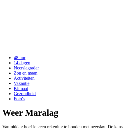
48 uur
14 dagen
Neerslagradar
Zon en maan
Activiteiten
Vakantie
Klimaat
Gezondheid
Foto's
Weer Maralag
Vanmiddag hoef je geen rekening te houden met neerslag. De kans