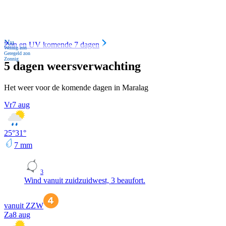
Nu
Zon en UV komende 7 dagen
Weinig zon
Geregeld zon
Zonnig
5 dagen weersverwachting
Het weer voor de komende dagen in Maralag
Vr
7 aug
25
°
31
°
7
mm
3
Wind vanuit zuidzuidwest, 3 beaufort.
vanuit ZZW
Za
8 aug