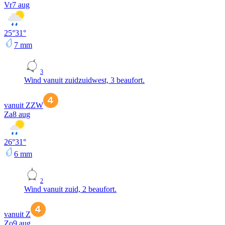
Vr
7 aug
25
°
31
°
7
mm
3
Wind vanuit zuidzuidwest, 3 beaufort.
vanuit ZZW
Za
8 aug
26
°
31
°
6
mm
2
Wind vanuit zuid, 2 beaufort.
vanuit Z
Zo
9 aug