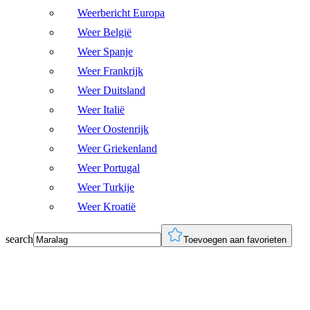
Weerbericht Europa
Weer België
Weer Spanje
Weer Frankrijk
Weer Duitsland
Weer Italië
Weer Oostenrijk
Weer Griekenland
Weer Portugal
Weer Turkije
Weer Kroatië
search
Toevoegen aan favorieten