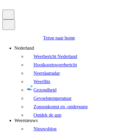
Terug naar home
Nederland
Weerbericht Nederland
Hooikoortsweerbericht
Neerslagradar
Weerflits
Gezondheid
Gevoelstemperatuur
Zonsopkomst en -ondergang
Ontdek de app
Weernieuws
Nieuwsblog