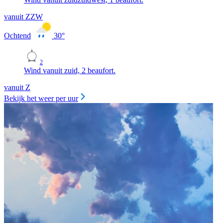
vanuit ZZW
Ochtend
30
°
2
Wind vanuit zuid, 2 beaufort.
vanuit Z
Bekijk het weer per uur