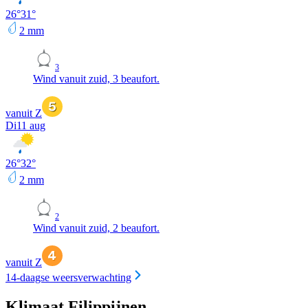
26
°
31
°
2
mm
3
Wind vanuit zuid, 3 beaufort.
vanuit Z
Di
11 aug
26
°
32
°
2
mm
2
Wind vanuit zuid, 2 beaufort.
vanuit Z
14-daagse weersverwachting
Klimaat Filippijnen