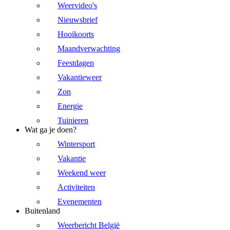
Weervideo's
Nieuwsbrief
Hooikoorts
Maandverwachting
Feestdagen
Vakantieweer
Zon
Energie
Tuinieren
Wat ga je doen?
Wintersport
Vakantie
Weekend weer
Activiteiten
Evenementen
Buitenland
Weerbericht België