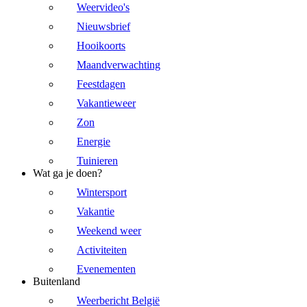
Weervideo's
Nieuwsbrief
Hooikoorts
Maandverwachting
Feestdagen
Vakantieweer
Zon
Energie
Tuinieren
Wat ga je doen?
Wintersport
Vakantie
Weekend weer
Activiteiten
Evenementen
Buitenland
Weerbericht België