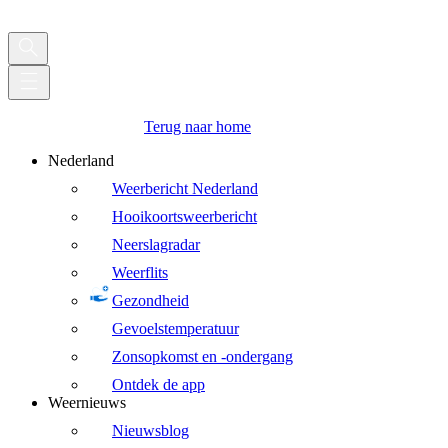
Terug naar home
Nederland
Weerbericht Nederland
Hooikoortsweerbericht
Neerslagradar
Weerflits
Gezondheid
Gevoelstemperatuur
Zonsopkomst en -ondergang
Ontdek de app
Weernieuws
Nieuwsblog