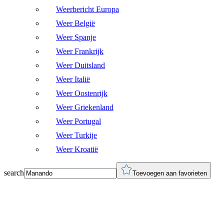
Weerbericht Europa
Weer België
Weer Spanje
Weer Frankrijk
Weer Duitsland
Weer Italië
Weer Oostenrijk
Weer Griekenland
Weer Portugal
Weer Turkije
Weer Kroatië
search
Toevoegen aan favorieten