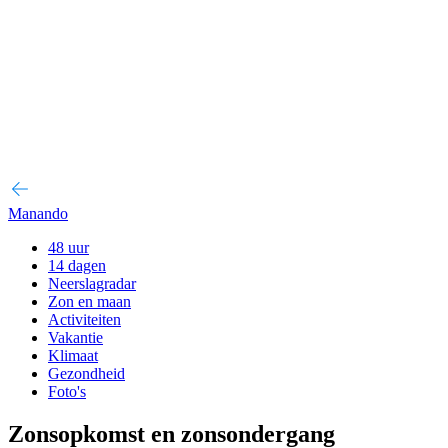
Manando
48 uur
14 dagen
Neerslagradar
Zon en maan
Activiteiten
Vakantie
Klimaat
Gezondheid
Foto's
Zonsopkomst en zonsondergang