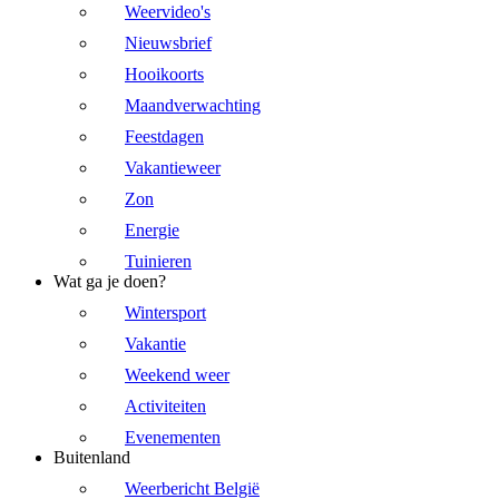
Weervideo's
Nieuwsbrief
Hooikoorts
Maandverwachting
Feestdagen
Vakantieweer
Zon
Energie
Tuinieren
Wat ga je doen?
Wintersport
Vakantie
Weekend weer
Activiteiten
Evenementen
Buitenland
Weerbericht België