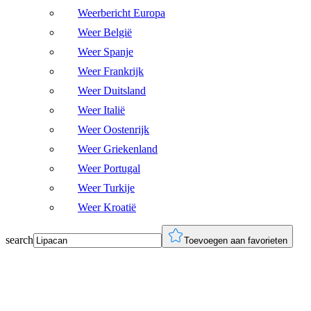
Weerbericht Europa
Weer België
Weer Spanje
Weer Frankrijk
Weer Duitsland
Weer Italië
Weer Oostenrijk
Weer Griekenland
Weer Portugal
Weer Turkije
Weer Kroatië
search
Toevoegen aan favorieten