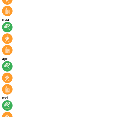
maa
apr
mei