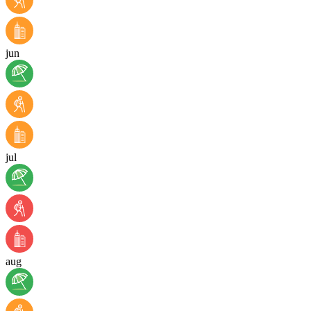
jun
jul
aug