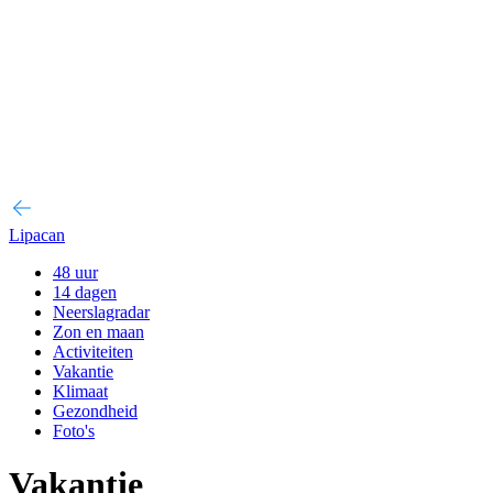
Lipacan
48 uur
14 dagen
Neerslagradar
Zon en maan
Activiteiten
Vakantie
Klimaat
Gezondheid
Foto's
Vakantie