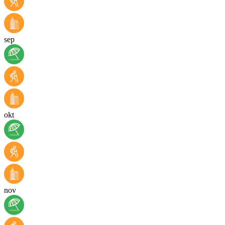
sep
okt
nov