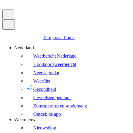
Terug naar home
Nederland
Weerbericht Nederland
Hooikoortsweerbericht
Neerslagradar
Weerflits
Gezondheid
Gevoelstemperatuur
Zonsopkomst en -ondergang
Ontdek de app
Weernieuws
Nieuwsblog