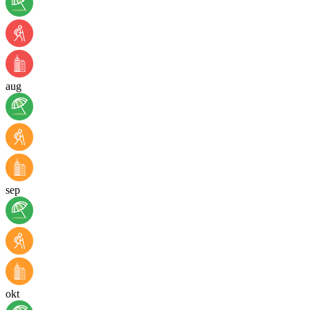
aug
sep
okt