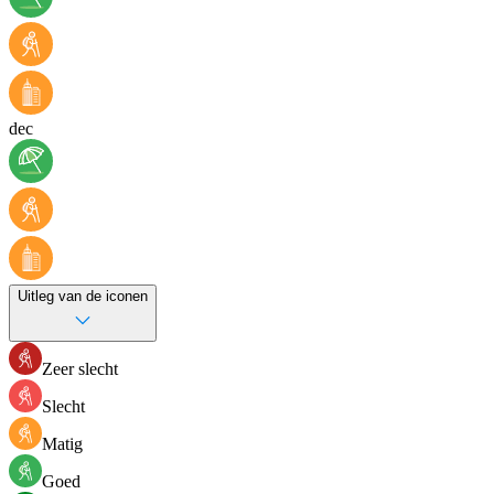
dec
Uitleg van de iconen
Zeer slecht
Slecht
Matig
Goed