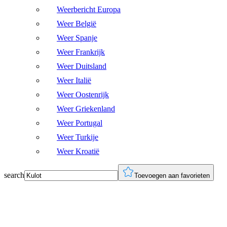
Weerbericht Europa
Weer België
Weer Spanje
Weer Frankrijk
Weer Duitsland
Weer Italië
Weer Oostenrijk
Weer Griekenland
Weer Portugal
Weer Turkije
Weer Kroatië
search
Toevoegen aan favorieten