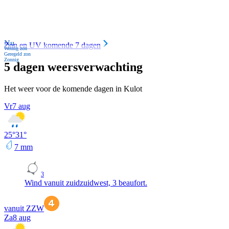
Nu
Zon en UV komende 7 dagen
Weinig zon
Geregeld zon
Zonnig
5 dagen weersverwachting
Het weer voor de komende dagen in Kulot
Vr
7 aug
25
°
31
°
7
mm
3
Wind vanuit zuidzuidwest, 3 beaufort.
vanuit ZZW
Za
8 aug