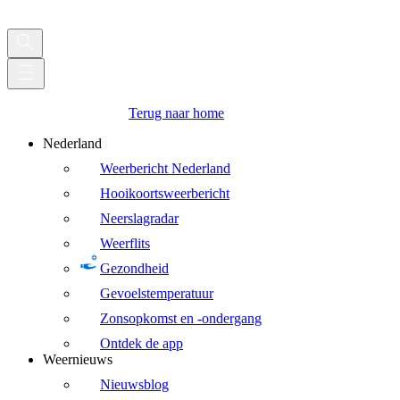
Terug naar home
Nederland
Weerbericht Nederland
Hooikoortsweerbericht
Neerslagradar
Weerflits
Gezondheid
Gevoelstemperatuur
Zonsopkomst en -ondergang
Ontdek de app
Weernieuws
Nieuwsblog