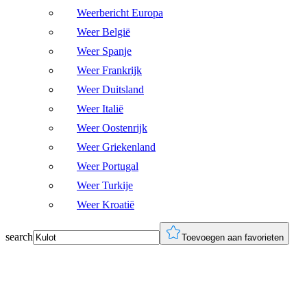
Weerbericht Europa
Weer België
Weer Spanje
Weer Frankrijk
Weer Duitsland
Weer Italië
Weer Oostenrijk
Weer Griekenland
Weer Portugal
Weer Turkije
Weer Kroatië
search
Toevoegen aan favorieten