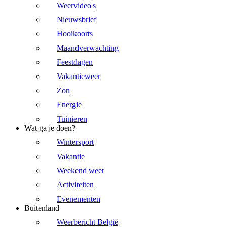
Weervideo's
Nieuwsbrief
Hooikoorts
Maandverwachting
Feestdagen
Vakantieweer
Zon
Energie
Tuinieren
Wat ga je doen?
Wintersport
Vakantie
Weekend weer
Activiteiten
Evenementen
Buitenland
Weerbericht België