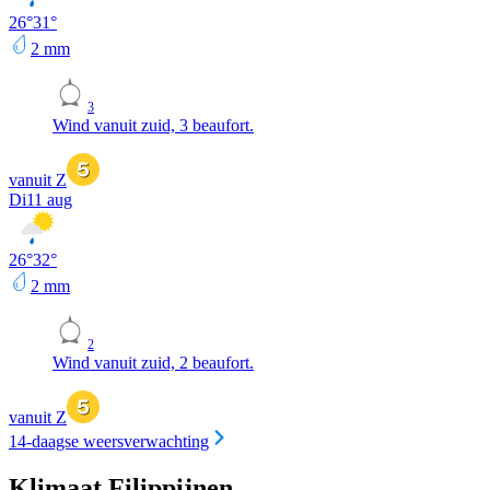
26
°
31
°
2
mm
3
Wind vanuit zuid, 3 beaufort.
vanuit Z
Di
11 aug
26
°
32
°
2
mm
2
Wind vanuit zuid, 2 beaufort.
vanuit Z
14-daagse weersverwachting
Klimaat Filippijnen