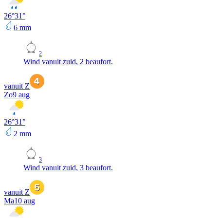
26
°
31
°
6
mm
2
Wind vanuit zuid, 2 beaufort.
vanuit Z
Zo
9 aug
26
°
31
°
2
mm
3
Wind vanuit zuid, 3 beaufort.
vanuit Z
Ma
10 aug