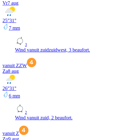
Vr
7 aug
25
°
31
°
7
mm
3
Wind vanuit zuidzuidwest, 3 beaufort.
vanuit ZZW
Za
8 aug
26
°
31
°
6
mm
2
Wind vanuit zuid, 2 beaufort.
vanuit Z
Zo
9 aug