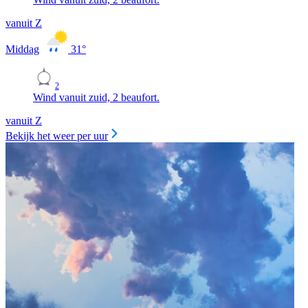
vanuit Z
Middag
31
°
2
Wind vanuit zuid, 2 beaufort.
vanuit Z
Bekijk het weer per uur