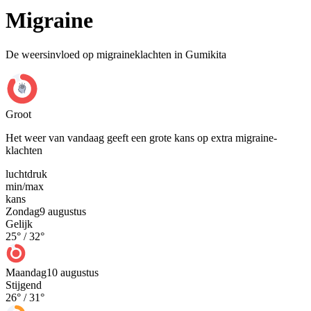
Migraine
De weersinvloed op migraineklachten in Gumikita
Groot
Het weer van vandaag geeft een grote kans op extra migraine-
klachten
luchtdruk
min
/
max
kans
Zondag
9 augustus
Gelijk
25
° /
32
°
Maandag
10 augustus
Stijgend
26
° /
31
°