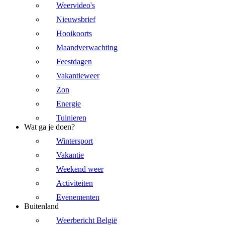
Weervideo's
Nieuwsbrief
Hooikoorts
Maandverwachting
Feestdagen
Vakantieweer
Zon
Energie
Tuinieren
Wat ga je doen?
Wintersport
Vakantie
Weekend weer
Activiteiten
Evenementen
Buitenland
Weerbericht België