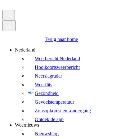
Terug naar home
Nederland
Weerbericht Nederland
Hooikoortsweerbericht
Neerslagradar
Weerflits
Gezondheid
Gevoelstemperatuur
Zonsopkomst en -ondergang
Ontdek de app
Weernieuws
Nieuwsblog