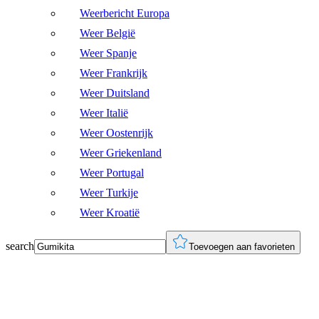
Weerbericht Europa
Weer België
Weer Spanje
Weer Frankrijk
Weer Duitsland
Weer Italië
Weer Oostenrijk
Weer Griekenland
Weer Portugal
Weer Turkije
Weer Kroatië
search
Toevoegen aan favorieten