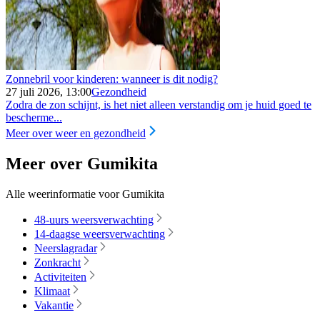
Zonnebril voor kinderen: wanneer is dit nodig?
27 juli 2026, 13:00
Gezondheid
Zodra de zon schijnt, is het niet alleen verstandig om je huid goed te
bescherme...
Meer over weer en gezondheid
Meer over Gumikita
Alle weerinformatie voor Gumikita
48-uurs weersverwachting
14-daagse weersverwachting
Neerslagradar
Zonkracht
Activiteiten
Klimaat
Vakantie