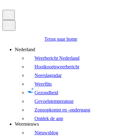
Terug naar home
Nederland
Weerbericht Nederland
Hooikoortsweerbericht
Neerslagradar
Weerflits
Gezondheid
Gevoelstemperatuur
Zonsopkomst en -ondergang
Ontdek de app
Weernieuws
Nieuwsblog