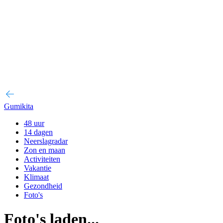
Gumikita
48 uur
14 dagen
Neerslagradar
Zon en maan
Activiteiten
Vakantie
Klimaat
Gezondheid
Foto's
Foto's laden...