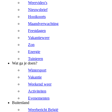
Weervideo's
Nieuwsbrief
Hooikoorts
Maandverwachting
Feestdagen
Vakantieweer
Zon
Energie
Tuinieren
Wat ga je doen?
Wintersport
Vakantie
Weekend weer
Activiteiten
Evenementen
Buitenland
Weerbericht België