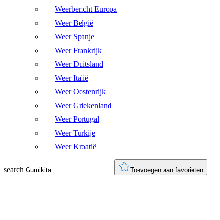
Weerbericht Europa
Weer België
Weer Spanje
Weer Frankrijk
Weer Duitsland
Weer Italië
Weer Oostenrijk
Weer Griekenland
Weer Portugal
Weer Turkije
Weer Kroatië
search
Toevoegen aan favorieten