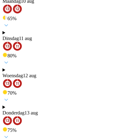
Maandag
10 aug
65
%
Dinsdag
11 aug
80
%
Woensdag
12 aug
70
%
Donderdag
13 aug
75
%