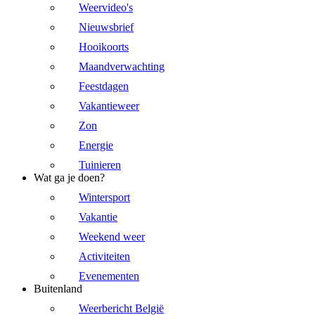
Weervideo's
Nieuwsbrief
Hooikoorts
Maandverwachting
Feestdagen
Vakantieweer
Zon
Energie
Tuinieren
Wat ga je doen?
Wintersport
Vakantie
Weekend weer
Activiteiten
Evenementen
Buitenland
Weerbericht België