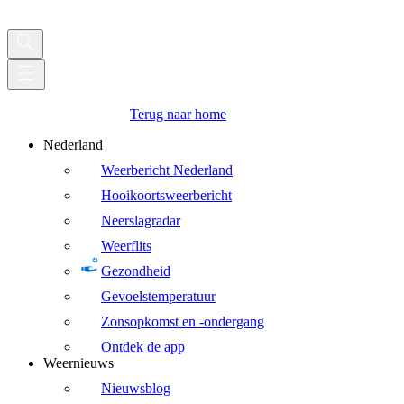
Terug naar home
Nederland
Weerbericht Nederland
Hooikoortsweerbericht
Neerslagradar
Weerflits
Gezondheid
Gevoelstemperatuur
Zonsopkomst en -ondergang
Ontdek de app
Weernieuws
Nieuwsblog