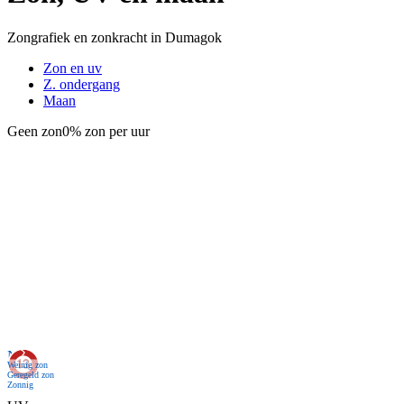
Zongrafiek en zonkracht in Dumagok
Zon en uv
Z. ondergang
Maan
Geen zon
0% zon per uur
Nu
Weinig zon
Geregeld zon
Zonnig