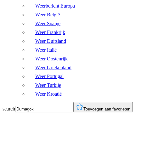
Weerbericht Europa
Weer België
Weer Spanje
Weer Frankrijk
Weer Duitsland
Weer Italië
Weer Oostenrijk
Weer Griekenland
Weer Portugal
Weer Turkije
Weer Kroatië
search
Toevoegen aan favorieten