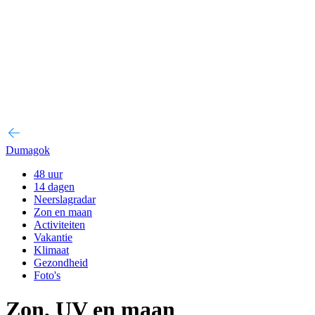
Dumagok
48 uur
14 dagen
Neerslagradar
Zon en maan
Activiteiten
Vakantie
Klimaat
Gezondheid
Foto's
Zon, UV en maan