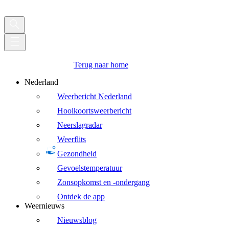
Terug naar home
Nederland
Weerbericht Nederland
Hooikoortsweerbericht
Neerslagradar
Weerflits
Gezondheid
Gevoelstemperatuur
Zonsopkomst en -ondergang
Ontdek de app
Weernieuws
Nieuwsblog