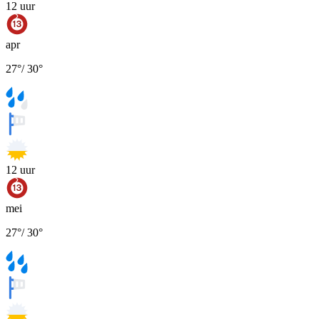
12
uur
apr
27
°
/
30
°
12
uur
mei
27
°
/
30
°