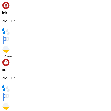
feb
26
°
/
30
°
12
uur
maa
26
°
/
30
°