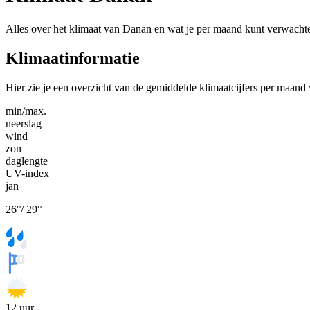
Alles over het klimaat van Danan en wat je per maand kunt verwacht
Klimaatinformatie
Hier zie je een overzicht van de gemiddelde klimaatcijfers per maan
min/max.
neerslag
wind
zon
daglengte
UV-index
jan
26
°
/
29
°
12
uur