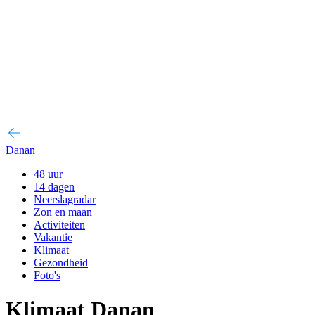
Danan
48 uur
14 dagen
Neerslagradar
Zon en maan
Activiteiten
Vakantie
Klimaat
Gezondheid
Foto's
Klimaat Danan