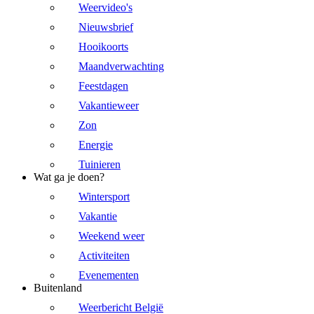
Weervideo's
Nieuwsbrief
Hooikoorts
Maandverwachting
Feestdagen
Vakantieweer
Zon
Energie
Tuinieren
Wat ga je doen?
Wintersport
Vakantie
Weekend weer
Activiteiten
Evenementen
Buitenland
Weerbericht België