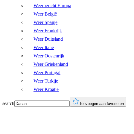
Weerbericht Europa
Weer België
Weer Spanje
Weer Frankrijk
Weer Duitsland
Weer Italië
Weer Oostenrijk
Weer Griekenland
Weer Portugal
Weer Turkije
Weer Kroatië
search
Toevoegen aan favorieten