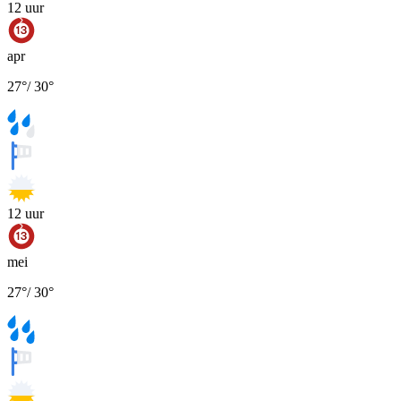
12
uur
apr
27
°
/
30
°
12
uur
mei
27
°
/
30
°