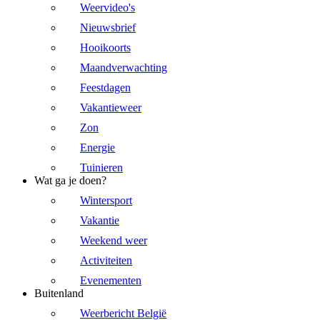
Weervideo's
Nieuwsbrief
Hooikoorts
Maandverwachting
Feestdagen
Vakantieweer
Zon
Energie
Tuinieren
Wat ga je doen?
Wintersport
Vakantie
Weekend weer
Activiteiten
Evenementen
Buitenland
Weerbericht België