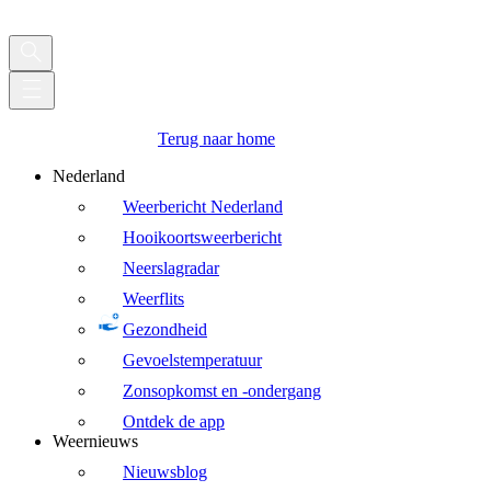
Terug naar home
Nederland
Weerbericht Nederland
Hooikoortsweerbericht
Neerslagradar
Weerflits
Gezondheid
Gevoelstemperatuur
Zonsopkomst en -ondergang
Ontdek de app
Weernieuws
Nieuwsblog