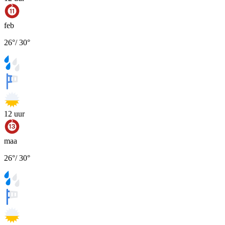
feb
26
°
/
30
°
12
uur
maa
26
°
/
30
°