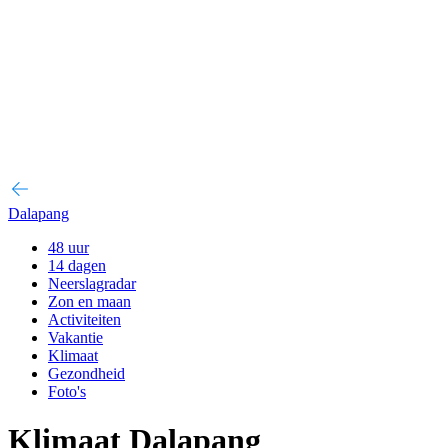
Dalapang
48 uur
14 dagen
Neerslagradar
Zon en maan
Activiteiten
Vakantie
Klimaat
Gezondheid
Foto's
Klimaat Dalapang