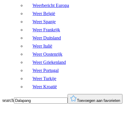
Weerbericht Europa
Weer België
Weer Spanje
Weer Frankrijk
Weer Duitsland
Weer Italië
Weer Oostenrijk
Weer Griekenland
Weer Portugal
Weer Turkije
Weer Kroatië
search
Toevoegen aan favorieten