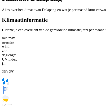
Alles over het klimaat van Dalapang en wat je per maand kunt verwa
Klimaatinformatie
Hier zie je een overzicht van de gemiddelde klimaatcijfers per maand
min/max.
neerslag
wind
zon
daglengte
UV-index
jan
26
°
/
29
°
12
uur