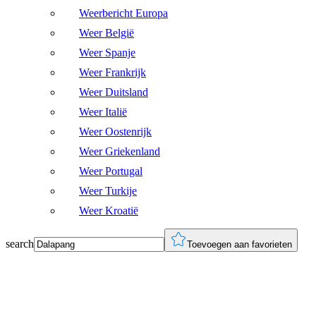
Weerbericht Europa
Weer België
Weer Spanje
Weer Frankrijk
Weer Duitsland
Weer Italië
Weer Oostenrijk
Weer Griekenland
Weer Portugal
Weer Turkije
Weer Kroatië
search
Toevoegen aan favorieten