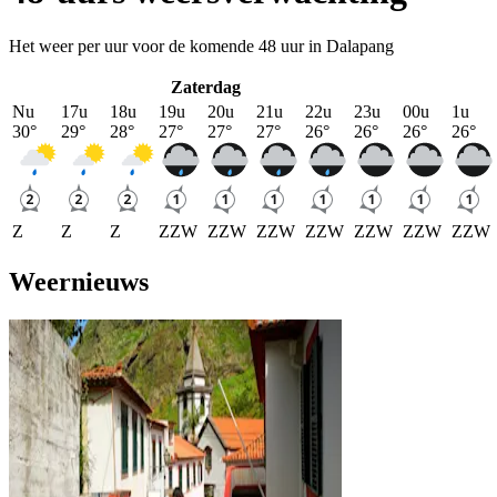
Het weer per uur voor de komende 48 uur in Dalapang
Zaterdag
Nu
17u
18u
19u
20u
21u
22u
23u
00u
1u
30
°
29
°
28
°
27
°
27
°
27
°
26
°
26
°
26
°
26
°
Z
Z
Z
ZZW
ZZW
ZZW
ZZW
ZZW
ZZW
ZZW
Weernieuws