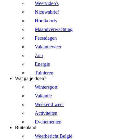
Weervideo's
Nieuwsbrief
Hooikoorts
Maandverwachting
Feestdagen
Vakantieweer
Zon
Energie
Tuinieren
Wat ga je doen?
Wintersport
Vakantie
Weekend weer
Activiteiten
Evenementen
Buitenland
Weerbericht België