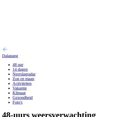
Dalapang
48 uur
14 dagen
Neerslagradar
Zon en maan
Activiteiten
Vakantie
Klimaat
Gezondheid
Foto's
48-uurs weersverwachting