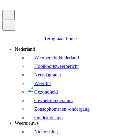
Terug naar home
Nederland
Weerbericht Nederland
Hooikoortsweerbericht
Neerslagradar
Weerflits
Gezondheid
Gevoelstemperatuur
Zonsopkomst en -ondergang
Ontdek de app
Weernieuws
Nieuwsblog