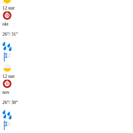
12
uur
okt
26
°
/
31
°
12
uur
nov
26
°
/
30
°