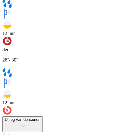
12
uur
dec
26
°
/
30
°
12
uur
Uitleg van de iconen