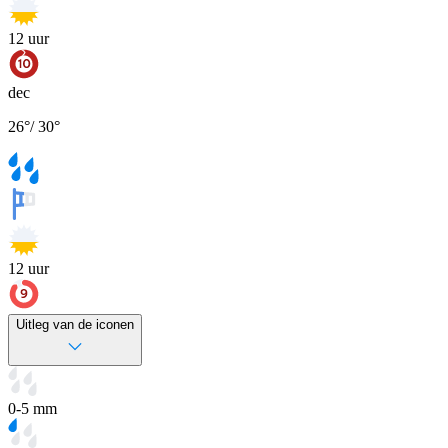
12
uur
dec
26
°
/
30
°
12
uur
Uitleg van de iconen
0-5 mm