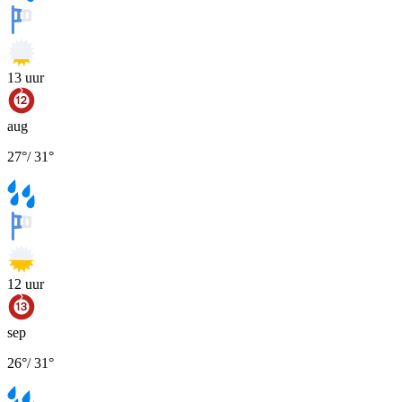
13
uur
aug
27
°
/
31
°
12
uur
sep
26
°
/
31
°