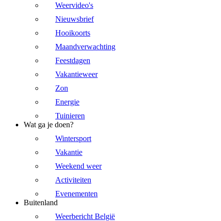
Weervideo's
Nieuwsbrief
Hooikoorts
Maandverwachting
Feestdagen
Vakantieweer
Zon
Energie
Tuinieren
Wat ga je doen?
Wintersport
Vakantie
Weekend weer
Activiteiten
Evenementen
Buitenland
Weerbericht België