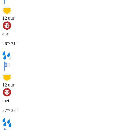
12
uur
apr
26
°
/
31
°
12
uur
mei
27
°
/
32
°