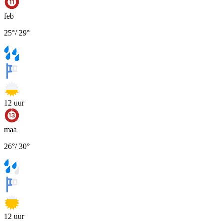
feb
25
°
/
29
°
12
uur
maa
26
°
/
30
°
12
uur