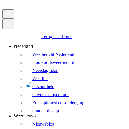
Terug naar home
Nederland
Weerbericht Nederland
Hooikoortsweerbericht
Neerslagradar
Weerflits
Gezondheid
Gevoelstemperatuur
Zonsopkomst en -ondergang
Ontdek de app
Weernieuws
Nieuwsblog