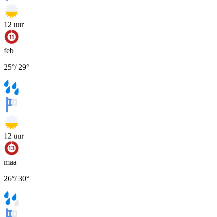
12
uur
feb
25
°
/
29
°
12
uur
maa
26
°
/
30
°