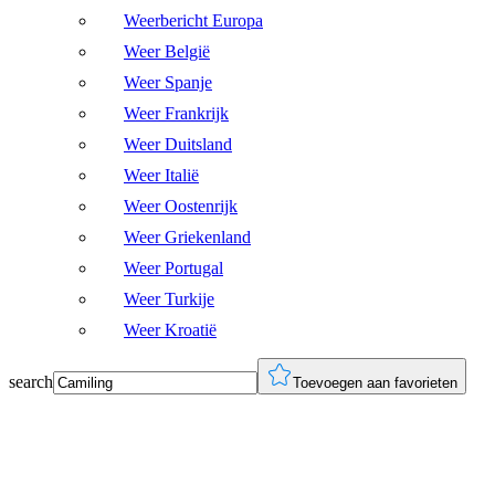
Weerbericht Europa
Weer België
Weer Spanje
Weer Frankrijk
Weer Duitsland
Weer Italië
Weer Oostenrijk
Weer Griekenland
Weer Portugal
Weer Turkije
Weer Kroatië
search
Toevoegen aan favorieten