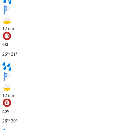
12
uur
okt
26
°
/
31
°
12
uur
nov
26
°
/
30
°