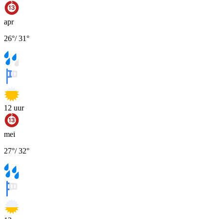
apr
26
°
/
31
°
12
uur
mei
27
°
/
32
°