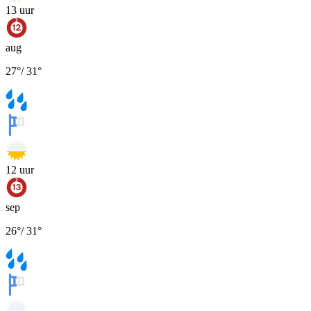
13
uur
aug
27
°
/
31
°
12
uur
sep
26
°
/
31
°