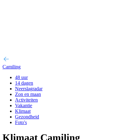
Camiling
48 uur
14 dagen
Neerslagradar
Zon en maan
Activiteiten
Vakantie
Klimaat
Gezondheid
Foto's
Klimaat Camiling