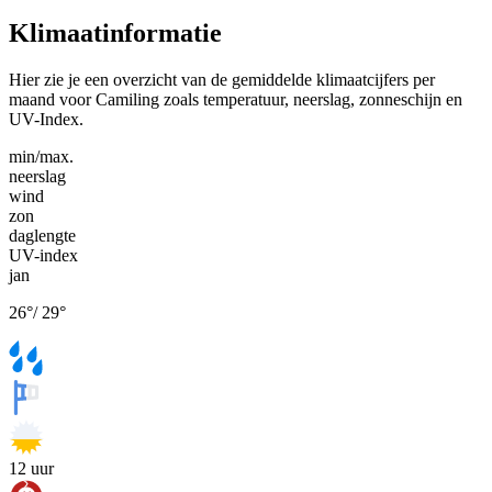
Klimaatinformatie
Hier zie je een overzicht van de gemiddelde klimaatcijfers per
maand voor Camiling zoals temperatuur, neerslag, zonneschijn en
UV-Index.
min/max.
neerslag
wind
zon
daglengte
UV-index
jan
26
°
/
29
°
12
uur