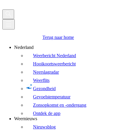
Terug naar home
Nederland
Weerbericht Nederland
Hooikoortsweerbericht
Neerslagradar
Weerflits
Gezondheid
Gevoelstemperatuur
Zonsopkomst en -ondergang
Ontdek de app
Weernieuws
Nieuwsblog