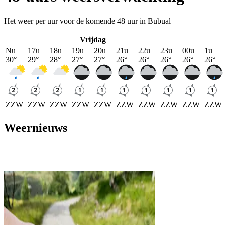
Het weer per uur voor de komende 48 uur in Bubual
Vrijdag
Nu
17u
18u
19u
20u
21u
22u
23u
00u
1u
30
°
29
°
28
°
27
°
27
°
26
°
26
°
26
°
26
°
26
°
ZZW
ZZW
ZZW
ZZW
ZZW
ZZW
ZZW
ZZW
ZZW
ZZW
Weernieuws