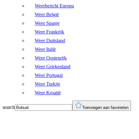
Weerbericht Europa
Weer België
Weer Spanje
Weer Frankrijk
Weer Duitsland
Weer Italië
Weer Oostenrijk
Weer Griekenland
Weer Portugal
Weer Turkije
Weer Kroatië
search
Toevoegen aan favorieten