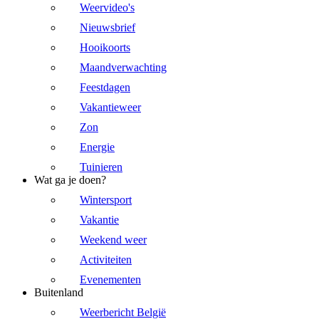
Weervideo's
Nieuwsbrief
Hooikoorts
Maandverwachting
Feestdagen
Vakantieweer
Zon
Energie
Tuinieren
Wat ga je doen?
Wintersport
Vakantie
Weekend weer
Activiteiten
Evenementen
Buitenland
Weerbericht België