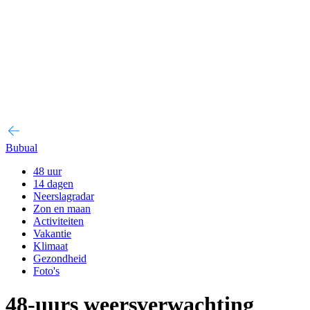
Bubual
48 uur
14 dagen
Neerslagradar
Zon en maan
Activiteiten
Vakantie
Klimaat
Gezondheid
Foto's
48-uurs weersverwachting