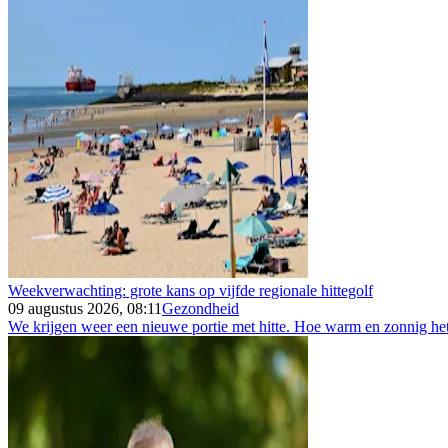
Weekverwachting: grote kans op vijfde regionale hittegolf
09 augustus 2026, 08:11
Gezondheid
We krijgen weer een nieuwe portie met hitte. Hoe warm en zonnig het 