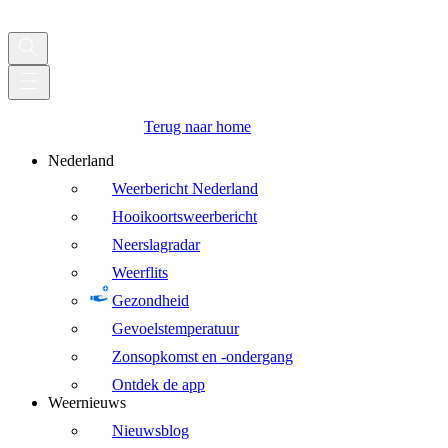
Terug naar home
Nederland
Weerbericht Nederland
Hooikoortsweerbericht
Neerslagradar
Weerflits
Gezondheid
Gevoelstemperatuur
Zonsopkomst en -ondergang
Ontdek de app
Weernieuws
Nieuwsblog