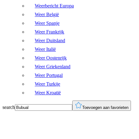
Weerbericht Europa
Weer België
Weer Spanje
Weer Frankrijk
Weer Duitsland
Weer Italië
Weer Oostenrijk
Weer Griekenland
Weer Portugal
Weer Turkije
Weer Kroatië
search
Toevoegen aan favorieten