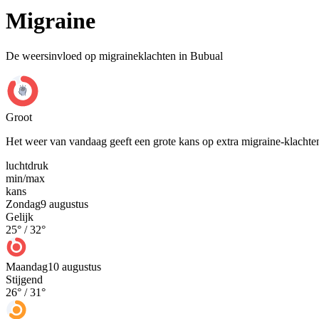
Migraine
De weersinvloed op migraineklachten in Bubual
Groot
Het weer van vandaag geeft een grote kans op extra migraine-klachte
luchtdruk
min
/
max
kans
Zondag
9 augustus
Gelijk
25
° /
32
°
Maandag
10 augustus
Stijgend
26
° /
31
°