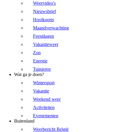
Weervideo's
Nieuwsbrief
Hooikoorts
Maandverwachting
Feestdagen
Vakantieweer
Zon
Energie
Tuinieren
Wat ga je doen?
Wintersport
Vakantie
Weekend weer
Activiteiten
Evenementen
Buitenland
Weerbericht België