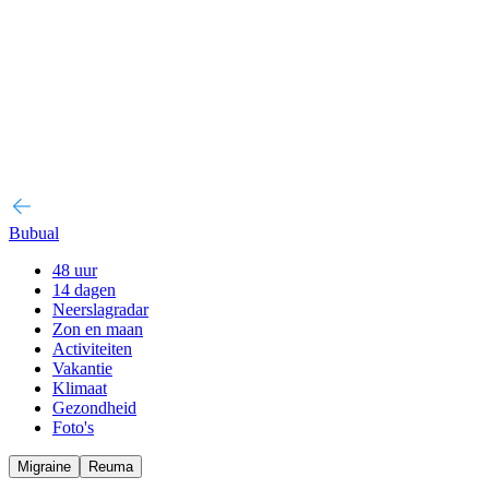
Bubual
48 uur
14 dagen
Neerslagradar
Zon en maan
Activiteiten
Vakantie
Klimaat
Gezondheid
Foto's
Migraine
Reuma