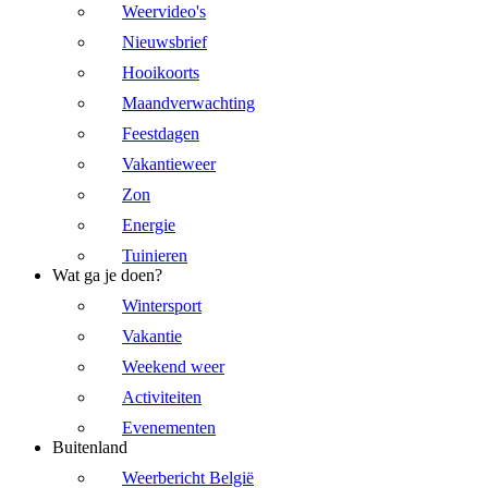
Weervideo's
Nieuwsbrief
Hooikoorts
Maandverwachting
Feestdagen
Vakantieweer
Zon
Energie
Tuinieren
Wat ga je doen?
Wintersport
Vakantie
Weekend weer
Activiteiten
Evenementen
Buitenland
Weerbericht België