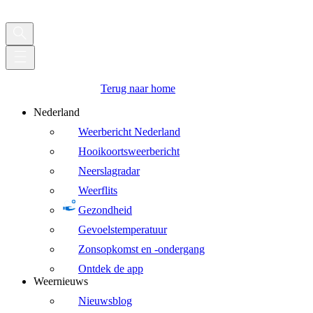
Terug naar home
Nederland
Weerbericht Nederland
Hooikoortsweerbericht
Neerslagradar
Weerflits
Gezondheid
Gevoelstemperatuur
Zonsopkomst en -ondergang
Ontdek de app
Weernieuws
Nieuwsblog