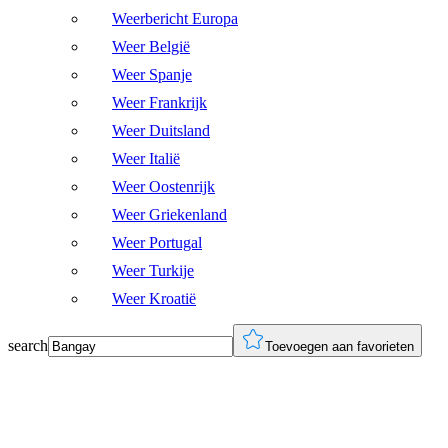
Weerbericht Europa
Weer België
Weer Spanje
Weer Frankrijk
Weer Duitsland
Weer Italië
Weer Oostenrijk
Weer Griekenland
Weer Portugal
Weer Turkije
Weer Kroatië
search
Toevoegen aan favorieten