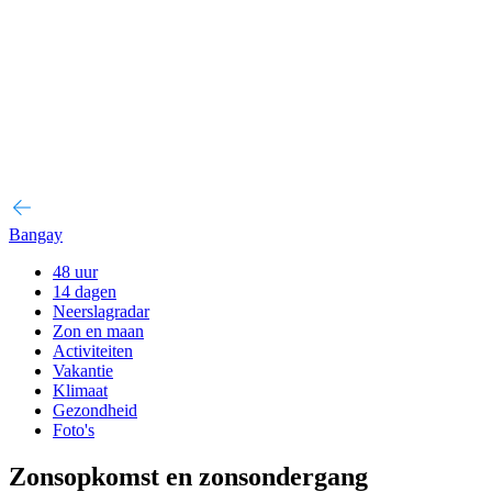
Bangay
48 uur
14 dagen
Neerslagradar
Zon en maan
Activiteiten
Vakantie
Klimaat
Gezondheid
Foto's
Zonsopkomst en zonsondergang