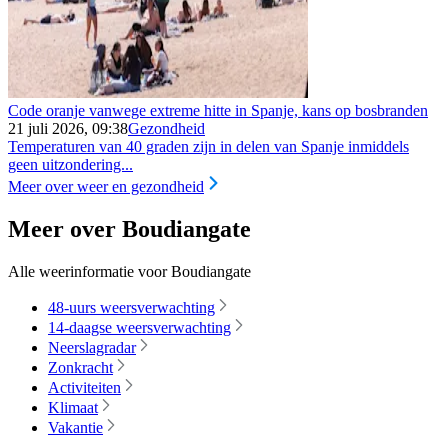
Code oranje vanwege extreme hitte in Spanje, kans op bosbranden
21 juli 2026, 09:38
Gezondheid
Temperaturen van 40 graden zijn in delen van Spanje inmiddels
geen uitzondering...
Meer over weer en gezondheid
Meer over Boudiangate
Alle weerinformatie voor Boudiangate
48-uurs weersverwachting
14-daagse weersverwachting
Neerslagradar
Zonkracht
Activiteiten
Klimaat
Vakantie