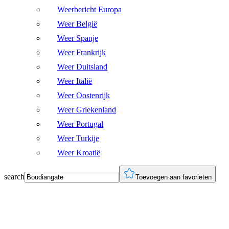
Weerbericht Europa
Weer België
Weer Spanje
Weer Frankrijk
Weer Duitsland
Weer Italië
Weer Oostenrijk
Weer Griekenland
Weer Portugal
Weer Turkije
Weer Kroatië
search
Toevoegen aan favorieten