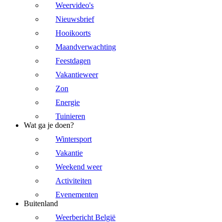
Weervideo's
Nieuwsbrief
Hooikoorts
Maandverwachting
Feestdagen
Vakantieweer
Zon
Energie
Tuinieren
Wat ga je doen?
Wintersport
Vakantie
Weekend weer
Activiteiten
Evenementen
Buitenland
Weerbericht België