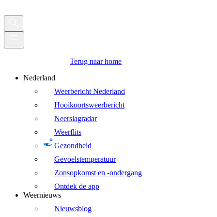
Terug naar home
Nederland
Weerbericht Nederland
Hooikoortsweerbericht
Neerslagradar
Weerflits
Gezondheid
Gevoelstemperatuur
Zonsopkomst en -ondergang
Ontdek de app
Weernieuws
Nieuwsblog