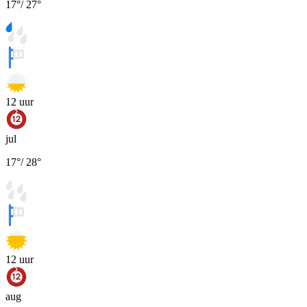
17
°
/
27
°
12
uur
jul
17
°
/
28
°
12
uur
aug