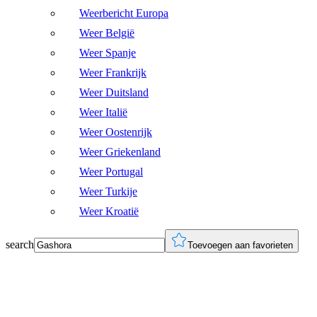
Weerbericht Europa
Weer België
Weer Spanje
Weer Frankrijk
Weer Duitsland
Weer Italië
Weer Oostenrijk
Weer Griekenland
Weer Portugal
Weer Turkije
Weer Kroatië
search
Toevoegen aan favorieten