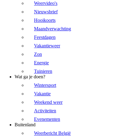
Weervideo's
Nieuwsbrief
Hooikoorts
Maandverwachting
Feestdagen
Vakantieweer
Zon
Energie
Tuinieren
Wat ga je doen?
Wintersport
Vakantie
Weekend weer
Activiteiten
Evenementen
Buitenland
Weerbericht België