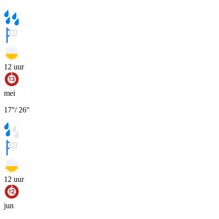
12
uur
mei
17
°
/
26
°
12
uur
jun