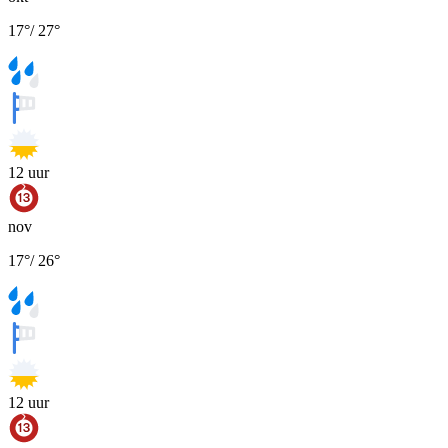
17
°
/
27
°
12
uur
nov
17
°
/
26
°
12
uur