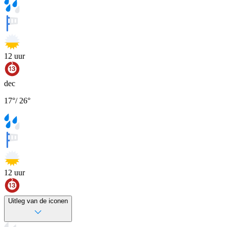
12
uur
dec
17
°
/
26
°
12
uur
Uitleg van de iconen