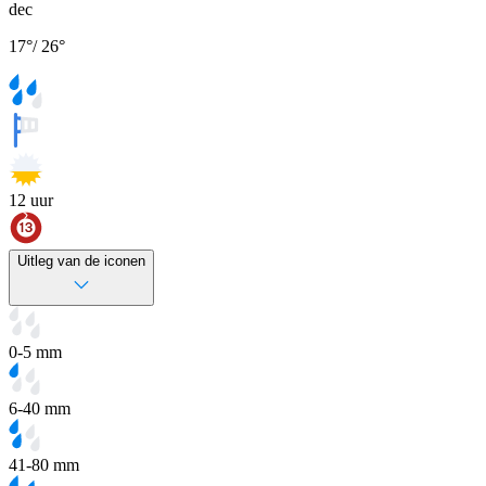
dec
17
°
/
26
°
12
uur
Uitleg van de iconen
0-5 mm
6-40 mm
41-80 mm