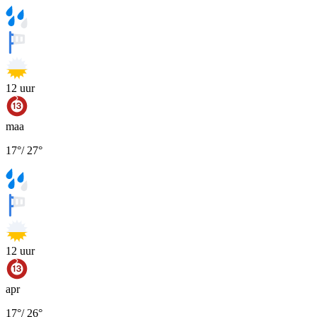
12
uur
maa
17
°
/
27
°
12
uur
apr
17
°
/
26
°