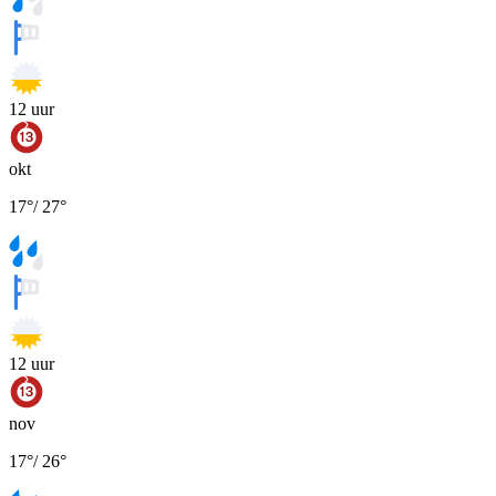
12
uur
okt
17
°
/
27
°
12
uur
nov
17
°
/
26
°