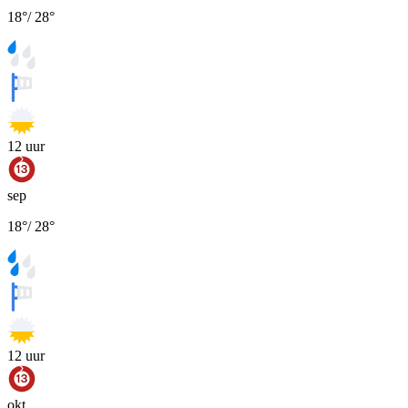
18
°
/
28
°
12
uur
sep
18
°
/
28
°
12
uur
okt