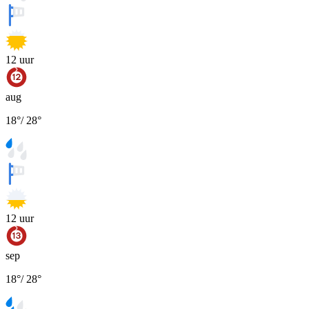
12
uur
aug
18
°
/
28
°
12
uur
sep
18
°
/
28
°