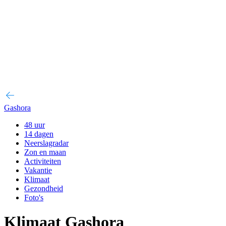
Gashora
48 uur
14 dagen
Neerslagradar
Zon en maan
Activiteiten
Vakantie
Klimaat
Gezondheid
Foto's
Klimaat Gashora