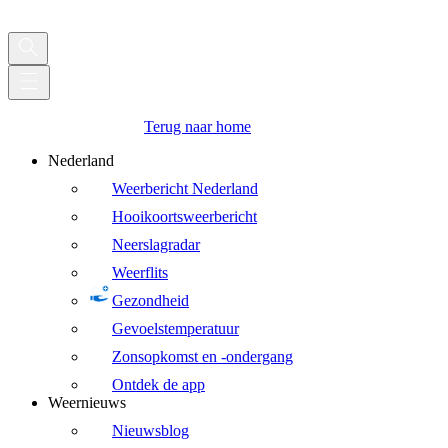
Terug naar home
Nederland
Weerbericht Nederland
Hooikoortsweerbericht
Neerslagradar
Weerflits
Gezondheid
Gevoelstemperatuur
Zonsopkomst en -ondergang
Ontdek de app
Weernieuws
Nieuwsblog