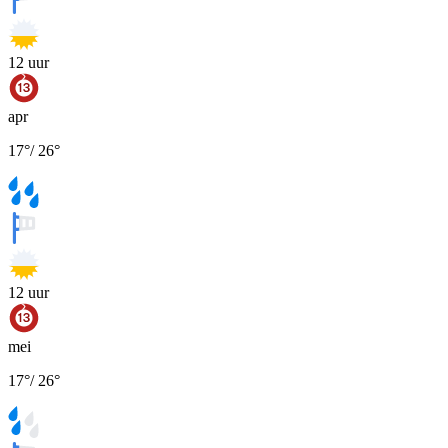
12
uur
apr
17
°
/
26
°
12
uur
mei
17
°
/
26
°