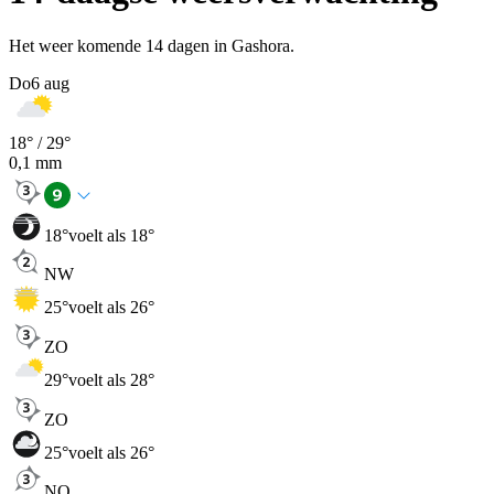
Het weer komende 14 dagen in Gashora.
Do
6 aug
18
° /
29
°
0,1
mm
18
°
voelt als 18°
NW
25
°
voelt als 26°
ZO
29
°
voelt als 28°
ZO
25
°
voelt als 26°
NO