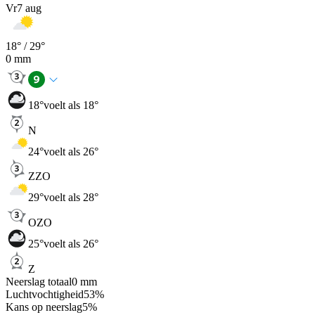
Vr
7 aug
18
° /
29
°
0
mm
18
°
voelt als 18°
N
24
°
voelt als 26°
ZZO
29
°
voelt als 28°
OZO
25
°
voelt als 26°
Z
Neerslag totaal
0
mm
Luchtvochtigheid
53
%
Kans op neerslag
5
%