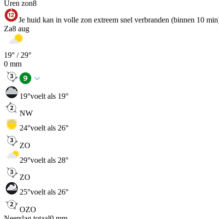
Uren zon
8
Je huid kan in volle zon extreem snel verbranden (binnen 10 min
Za
8 aug
19
° /
29
°
0
mm
19
°
voelt als 19°
NW
24
°
voelt als 26°
ZO
29
°
voelt als 28°
ZO
25
°
voelt als 26°
OZO
Neerslag totaal
0
mm