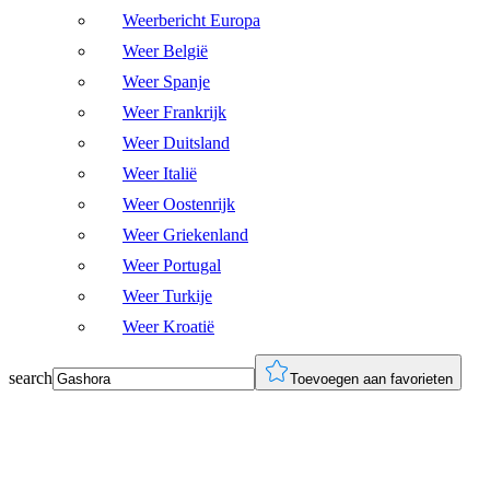
Weerbericht Europa
Weer België
Weer Spanje
Weer Frankrijk
Weer Duitsland
Weer Italië
Weer Oostenrijk
Weer Griekenland
Weer Portugal
Weer Turkije
Weer Kroatië
search
Toevoegen aan favorieten