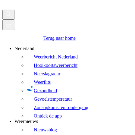
Terug naar home
Nederland
Weerbericht Nederland
Hooikoortsweerbericht
Neerslagradar
Weerflits
Gezondheid
Gevoelstemperatuur
Zonsopkomst en -ondergang
Ontdek de app
Weernieuws
Nieuwsblog