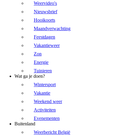
Weervideo's
Nieuwsbrief
Hooikoorts
Maandverwachting
Feestdagen
Vakantieweer
Zon
Energie
Tuinieren
Wat ga je doen?
Wintersport
Vakantie
Weekend weer
Activiteiten
Evenementen
Buitenland
Weerbericht België