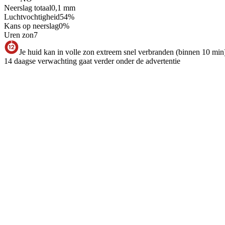
Neerslag totaal
0,1
mm
Luchtvochtigheid
54
%
Kans op neerslag
0
%
Uren zon
7
Je huid kan in volle zon extreem snel verbranden (binnen 10 min
14 daagse verwachting gaat verder onder de advertentie