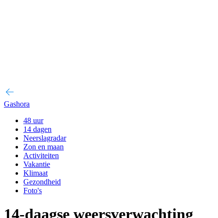
Gashora
48 uur
14 dagen
Neerslagradar
Zon en maan
Activiteiten
Vakantie
Klimaat
Gezondheid
Foto's
14-daagse weersverwachting