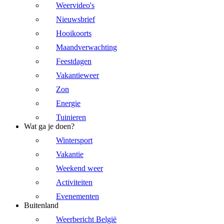
Weervideo's
Nieuwsbrief
Hooikoorts
Maandverwachting
Feestdagen
Vakantieweer
Zon
Energie
Tuinieren
Wat ga je doen?
Wintersport
Vakantie
Weekend weer
Activiteiten
Evenementen
Buitenland
Weerbericht België