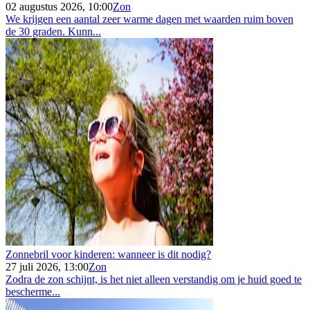
02 augustus 2026, 10:00
Zon
We krijgen een aantal zeer warme dagen met waarden ruim boven
de 30 graden. Kunn...
Zonnebril voor kinderen: wanneer is dit nodig?
27 juli 2026, 13:00
Zon
Zodra de zon schijnt, is het niet alleen verstandig om je huid goed te
bescherme...