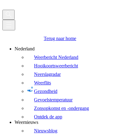
Terug naar home
Nederland
Weerbericht Nederland
Hooikoortsweerbericht
Neerslagradar
Weerflits
Gezondheid
Gevoelstemperatuur
Zonsopkomst en -ondergang
Ontdek de app
Weernieuws
Nieuwsblog