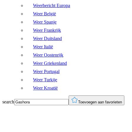
Weerbericht Europa
Weer België
Weer Spanje
Weer Frankrijk
Weer Duitsland
Weer Italië
Weer Oostenrijk
Weer Griekenland
Weer Portugal
Weer Turkije
Weer Kroatië
search
Toevoegen aan favorieten