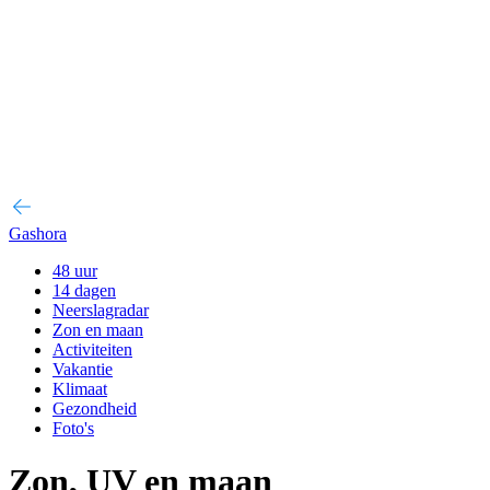
Gashora
48 uur
14 dagen
Neerslagradar
Zon en maan
Activiteiten
Vakantie
Klimaat
Gezondheid
Foto's
Zon, UV en maan