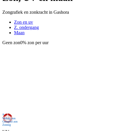
Zongrafiek en zonkracht in Gashora
Zon en uv
Z. ondergang
Maan
Geen zon
0% zon per uur
Nu
Weinig zon
Geregeld zon
Zonnig