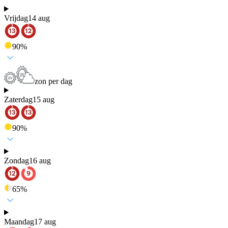
Vrijdag
14 aug
90
%
zon per dag
Zaterdag
15 aug
90
%
Zondag
16 aug
65
%
Maandag
17 aug