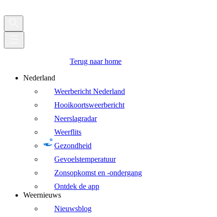
Terug naar home
Nederland
Weerbericht Nederland
Hooikoortsweerbericht
Neerslagradar
Weerflits
Gezondheid
Gevoelstemperatuur
Zonsopkomst en -ondergang
Ontdek de app
Weernieuws
Nieuwsblog