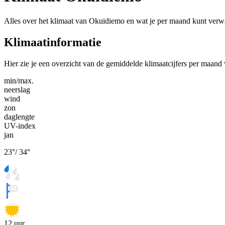
Alles over het klimaat van Okuidiemo en wat je per maand kunt verw
Klimaatinformatie
Hier zie je een overzicht van de gemiddelde klimaatcijfers per maan
min/max.
neerslag
wind
zon
daglengte
UV-index
jan
23
°
/
34
°
12
uur