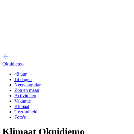
Okuidiemo
48 uur
14 dagen
Neerslagradar
Zon en maan
Activiteiten
Vakantie
Klimaat
Gezondheid
Foto's
Klimaat Okuidiemo