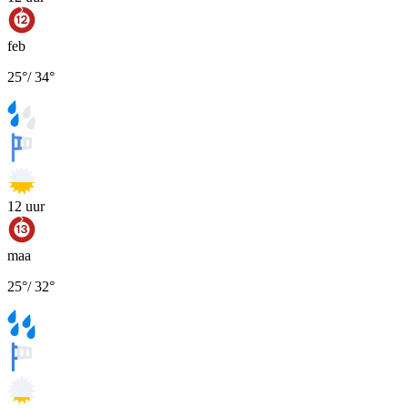
feb
25
°
/
34
°
12
uur
maa
25
°
/
32
°