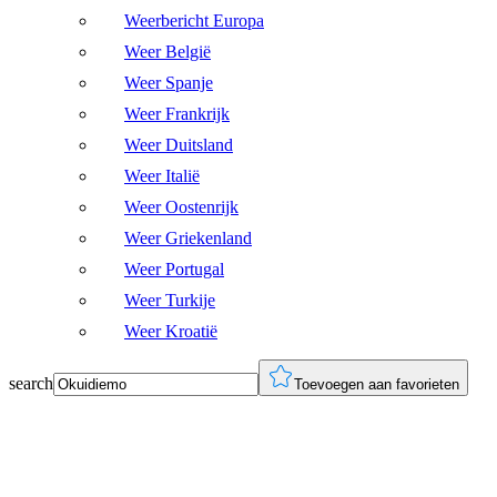
Weerbericht Europa
Weer België
Weer Spanje
Weer Frankrijk
Weer Duitsland
Weer Italië
Weer Oostenrijk
Weer Griekenland
Weer Portugal
Weer Turkije
Weer Kroatië
search
Toevoegen aan favorieten