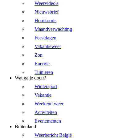
Weervideo's
Nieuwsbrief
Hooikoorts
Maandverwachting
Feestdagen
Vakantieweer
Zon
Energie
Tuinieren
Wat ga je doen?
Wintersport
Vakantie
Weekend weer
Activiteiten
Evenementen
Buitenland
Weerbericht België