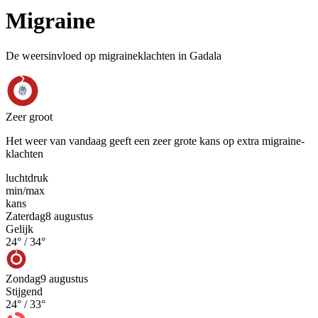
Migraine
De weersinvloed op migraineklachten in Gadala
Zeer groot
Het weer van vandaag geeft een zeer grote kans op extra migraine-
klachten
luchtdruk
min
/
max
kans
Zaterdag
8 augustus
Gelijk
24
° /
34
°
Zondag
9 augustus
Stijgend
24
° /
33
°