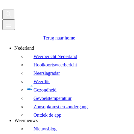
Terug naar home
Nederland
Weerbericht Nederland
Hooikoortsweerbericht
Neerslagradar
Weerflits
Gezondheid
Gevoelstemperatuur
Zonsopkomst en -ondergang
Ontdek de app
Weernieuws
Nieuwsblog