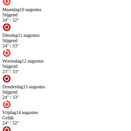
Maandag
10 augustus
Stijgend
24
° /
32
°
Dinsdag
11 augustus
Stijgend
24
° /
33
°
Woensdag
12 augustus
Stijgend
23
° /
33
°
Donderdag
13 augustus
Stijgend
24
° /
33
°
Vrijdag
14 augustus
Gelijk
24
° /
32
°