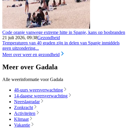
Code oranje vanwege extreme hitte in Spanje, kans op bosbranden
21 juli 2026, 09:38
Gezondheid
Temperaturen van 40 graden zijn in delen van Spanje inmiddels
geen uitzondering...
Meer over weer en gezondheid
Meer over Gadala
Alle weerinformatie voor Gadala
48-uurs weersverwachting
14-daagse weersverwachting
Neerslagradar
Zonkracht
Activiteiten
Klimaat
Vakantie