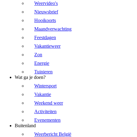
Weervideo's
Nieuwsbrief
Hooikoorts
Maandverwachting
Feestdagen
Vakantieweer
Zon
Energie
Tuinieren
Wat ga je doen?
Wintersport
Vakantie
Weekend weer
Activiteiten
Evenementen
Buitenland
Weerbericht België