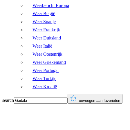
Weerbericht Europa
Weer België
Weer Spanje
Weer Frankrijk
Weer Duitsland
Weer Italië
Weer Oostenrijk
Weer Griekenland
Weer Portugal
Weer Turkije
Weer Kroatië
search
Toevoegen aan favorieten